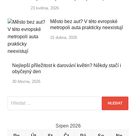
23 května, 2026
Město bez aut? V této evropské
metropoli auta prakticky neexistují
15 dubna, 2026
Nejlepší příležitost k darování květin? Někdy stačí i
obyčejný den
30 března, 2026
Srpen 2026
Po
Út
St
Čt
Pá
So
Ne