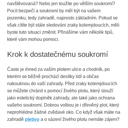
navštěvovaná? Nebo jen toužíte po větším soukromí?
Pocit bezpečí a soukromí by měl být na vašem
pozemku, tedy zahradě, naprosto základním. Pokud se
však cítíte být stále sledováni zraky kolemjdoucích, měli
byste tuto situaci změnit. Přinášíme vám několik tipů,
které vám mohou pomoci.
Krok k dostatečnému soukromí
Často je ihned za vaším plotem ulice a chodník, po
kterém se běžně prochází desítky lidí a občas
nakouknou do vaší zahrady. Před zraky kolemjdoucích
se můžete chránit s pomocí živého plotu, který slouží
jako estetický doplněk zahrady, ale také jako ochrana
vašeho soukromí. Dobrou volbou je i dřevěný plot, který
neprohlédne žádné zvědavé oko. Co když však máte na
zahradě
pletivo
a o sázení živého plotu nemáte zájem?