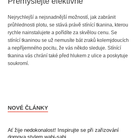
Přemýšlejte efektivně
Nejrychlejší a nejsnadnější možností, jak zabránit
průhlednosti plotu, se stává právě stínící tkanina, kterou
rychle nainstalujete a pořídíte za skvělou cenu. Se
stínící tkaninou se už nemusíte bát zraků kolemjdoucích
a nepříjemného pocitu, že vás někdo sleduje. Stínící
tkanina vás chrání také před hlukem z ulice a poskytuje
soukromí.
NOVÉ ČLÁNKY
Ať žije nedokonalost! Inspirujte se při zařizování
domova stylem wabi-sabi