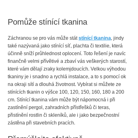
Pomůže stínící tkanina
Záchranou se pro vás může stát
stínící tkanina
, jindy
také nazývaná jako stínící síť, plachta či textilie, která
účinně sníží průhlednost oplocení. Toto řešení je navíc
finančně velmi přívětivé a zbaví vás veškerých starostí,
které vám dělají zraky kolemjdoucích. Velkou výhodou
tkaniny je i snadno a rychlá instalace, a to s pomocí ok
na okraji sítí a dlouhá životnost. Vybírat si můžete ze
stínících tkanin o výšce 100, 120, 150, 160, 180 a 200
cm. Stínící tkanina vám může být nápomocná i při
zastínění pergol, zahradních přístřešků či teras,
přistínění rostlin či skleníků, ale i jako bezpečnostní
zástěna při stavebních pracích.