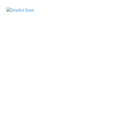
Dnešní život
Vše, co potřebujete vědět pro přežití v
současnosti