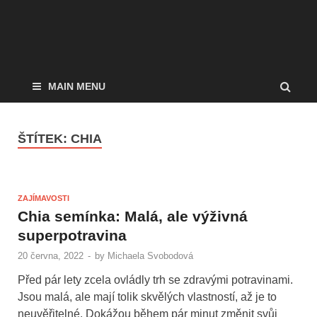
MAIN MENU
ŠTÍTEK:
CHIA
ZAJÍMAVOSTI
Chia semínka: Malá, ale výživná
superpotravina
20 června, 2022
-
by
Michaela Svobodová
Před pár lety zcela ovládly trh se zdravými potravinami.
Jsou malá, ale mají tolik skvělých vlastností, až je to
neuvěřitelné. Dokážou během pár minut změnit svůj