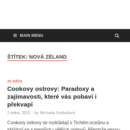
MAIN MENU
ŠTÍTEK:
NOVÁ ZÉLAND
ZE SVĚTA
Cookovy ostrovy: Paradoxy a
zajímavosti, které vás pobaví i
překvapí
2 ledna, 2023
-
by
Michaela Svobodová
Cookovy ostrovy se rozkládají v Tichém oceánu a
skládají se z menších i větších ostrovů. Přestože nesou