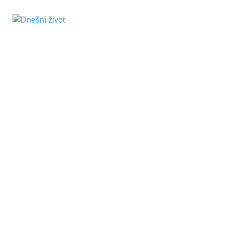
Dnešní život
Vše, co potřebujete vědět pro přežití v
současnosti