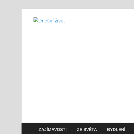
Dnešní živo
Vše, co potřebujete vědět pro přež
ZAJÍMAVOSTI
ZE SVĚTA
BYDLENÍ