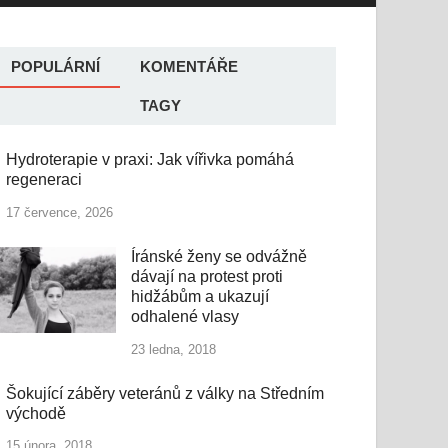
POPULÁRNÍ
KOMENTÁŘE
TAGY
Hydroterapie v praxi: Jak vířivka pomáhá
regeneraci
17 července, 2026
Íránské ženy se odvážně
dávají na protest proti
hidžábům a ukazují
odhalené vlasy
23 ledna, 2018
Šokující záběry veteránů z války na Středním
východě
15 února, 2018