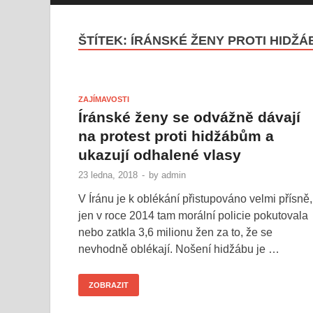
ŠTÍTEK:
ÍRÁNSKÉ ŽENY PROTI HIDŽÁ
ZAJÍMAVOSTI
Íránské ženy se odvážně dávají
na protest proti hidžábům a
ukazují odhalené vlasy
23 ledna, 2018
-
by
admin
V Íránu je k oblékání přistupováno velmi přísně,
jen v roce 2014 tam morální policie pokutovala
nebo zatkla 3,6 milionu žen za to, že se
nevhodně oblékají. Nošení hidžábu je …
ZOBRAZIT