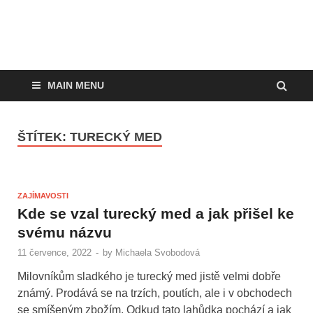
MAIN MENU
ŠTÍTEK:
TURECKÝ MED
ZAJÍMAVOSTI
Kde se vzal turecký med a jak přišel ke
svému názvu
11 července, 2022
-
by
Michaela Svobodová
Milovníkům sladkého je turecký med jistě velmi dobře
známý. Prodává se na trzích, poutích, ale i v obchodech
se smíšeným zbožím. Odkud tato lahůdka pochází a jak