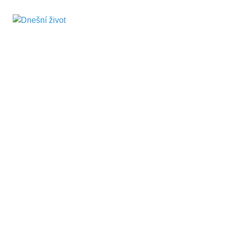
Dnešní život
Vše, co potřebujete vědět pro přežití v
současnosti