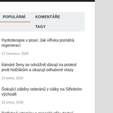
POPULÁRNÍ
KOMENTÁŘE
TAGY
Hydroterapie v praxi: Jak vířivka pomáhá
regeneraci
17 července, 2026
Íránské ženy se odvážně dávají na protest
proti hidžábům a ukazují odhalené vlasy
23 ledna, 2018
Šokující záběry veteránů z války na Středním
východě
15 února, 2018