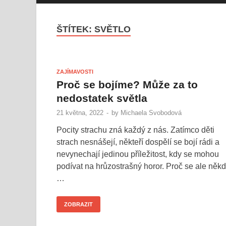
ŠTÍTEK:
SVĚTLO
ZAJÍMAVOSTI
Proč se bojíme? Může za to
nedostatek světla
21 května, 2022
-
by
Michaela Svobodová
Pocity strachu zná každý z nás. Zatímco děti
strach nesnášejí, někteří dospělí se bojí rádi a
nevynechají jedinou příležitost, kdy se mohou
podívat na hrůzostrašný horor. Proč se ale něk
…
ZOBRAZIT