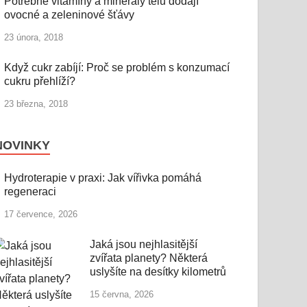
Potřebné vitamíny a minerály tělu dodají
ovocné a zeleninové šťávy
23 února, 2018
Když cukr zabíjí: Proč se problém s konzumací
cukru přehlíží?
23 března, 2018
NOVINKY
Hydroterapie v praxi: Jak vířivka pomáhá
regeneraci
17 července, 2026
Jaká jsou nejhlasitější
zvířata planety? Některá
uslyšíte na desítky kilometrů
15 června, 2026