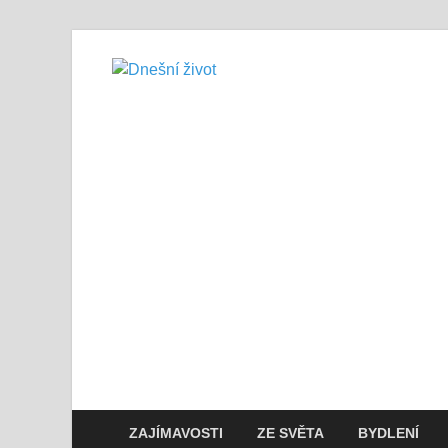
Dnešní živo
Vše, co potřebujete vědět pro přež
ZAJÍMAVOSTI
ZE SVĚTA
BYDLENÍ