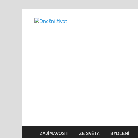
Dnešní živo
Vše, co potřebujete vědět pro přež
ZAJÍMAVOSTI
ZE SVĚTA
BYDLENÍ