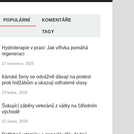
POPULÁRNÍ
KOMENTÁŘE
TAGY
Hydroterapie v praxi: Jak vířivka pomáhá
regeneraci
17 července, 2026
Íránské ženy se odvážně dávají na protest
proti hidžábům a ukazují odhalené vlasy
23 ledna, 2018
Šokující záběry veteránů z války na Středním
východě
15 února, 2018