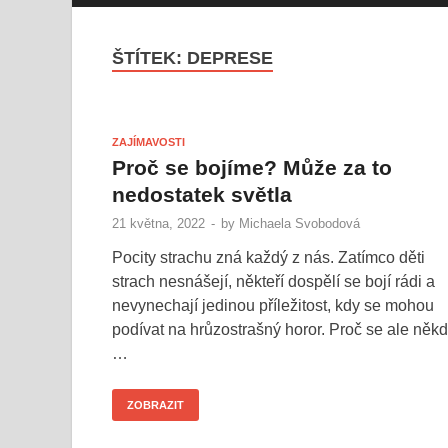
ŠTÍTEK:
DEPRESE
ZAJÍMAVOSTI
Proč se bojíme? Může za to
nedostatek světla
21 května, 2022
-
by
Michaela Svobodová
Pocity strachu zná každý z nás. Zatímco děti
strach nesnášejí, někteří dospělí se bojí rádi a
nevynechají jedinou příležitost, kdy se mohou
podívat na hrůzostrašný horor. Proč se ale něk
…
ZOBRAZIT