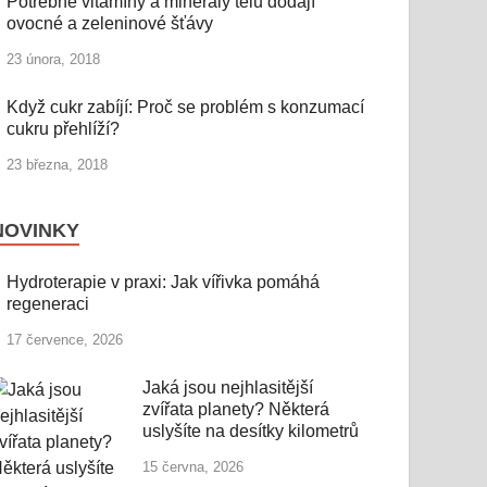
Potřebné vitamíny a minerály tělu dodají
ovocné a zeleninové šťávy
23 února, 2018
Když cukr zabíjí: Proč se problém s konzumací
cukru přehlíží?
23 března, 2018
NOVINKY
Hydroterapie v praxi: Jak vířivka pomáhá
regeneraci
17 července, 2026
Jaká jsou nejhlasitější
zvířata planety? Některá
uslyšíte na desítky kilometrů
15 června, 2026