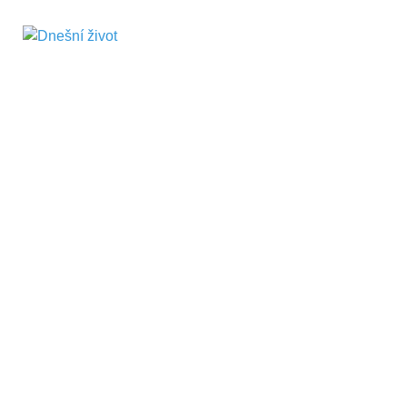
Dnešní život
Vše, co potřebujete vědět pro přežití v
současnosti