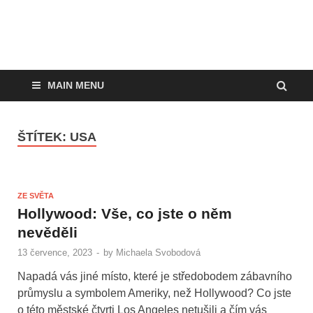
MAIN MENU
ŠTÍTEK:
USA
ZE SVĚTA
Hollywood: Vše, co jste o něm
nevěděli
13 července, 2023
-
by
Michaela Svobodová
Napadá vás jiné místo, které je středobodem zábavního
průmyslu a symbolem Ameriky, než Hollywood? Co jste
o této městské čtvrti Los Angeles netušili a čím vás