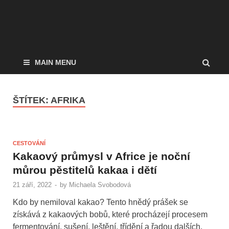
MAIN MENU
ŠTÍTEK:
AFRIKA
CESTOVÁNÍ
Kakaový průmysl v Africe je noční
můrou pěstitelů kakaa i dětí
21 září, 2022
-
by
Michaela Svobodová
Kdo by nemiloval kakao? Tento hnědý prášek se
získává z kakaových bobů, které procházejí procesem
fermentování, sušení, leštění, třídění a řadou dalších.