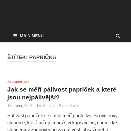
MAIN MENU
ŠTÍTEK:
PAPRIČKA
ZAJÍMAVOSTI
Jak se měří pálivost papriček a které
jsou nejpálivější?
15 srpna, 2023
-
by
Michaela Svobodová
Pálivost papriček se často měří podle tzv. Scovilleovy
stupnice, která určuje množství kapsaicinu, chemické
sloučeniny zodpovědné za pálivost, obsaženého