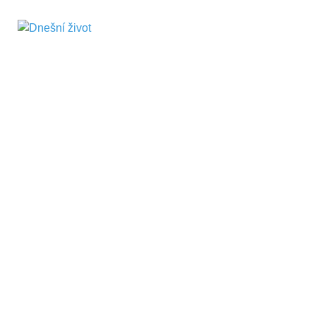
Dnešní život
Vše, co potřebujete vědět pro přežití v
současnosti