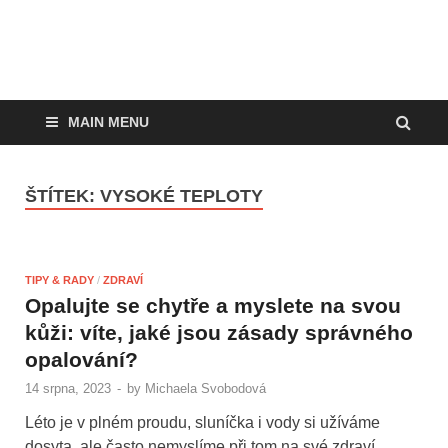
MAIN MENU
ŠTÍTEK:
VYSOKÉ TEPLOTY
TIPY & RADY
/
ZDRAVÍ
Opalujte se chytře a myslete na svou
kůži: víte, jaké jsou zásady správného
opalování?
14 srpna, 2023
-
by
Michaela Svobodová
Léto je v plném proudu, sluníčka i vody si užíváme
dosyta, ale často nemyslíme při tom na své zdraví.