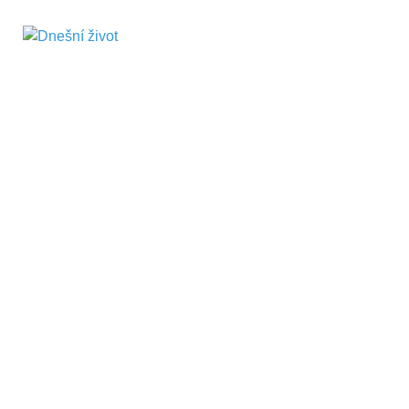
Dnešní život
Vše, co potřebujete vědět pro přežití v
současnosti