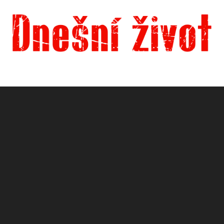
Dnešní život
Vše, co potřebujete vědět pro přežití v současnosti