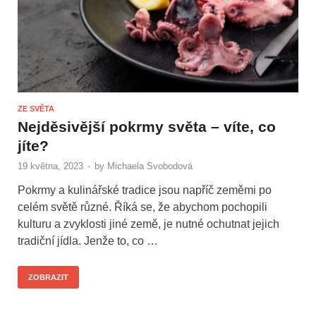
ZE SVĚTA
Nejděsivější pokrmy světa – víte, co
jíte?
19 května, 2023
-
by
Michaela Svobodová
Pokrmy a kulinářské tradice jsou napříč zeměmi po
celém světě různé. Říká se, že abychom pochopili
kulturu a zvyklosti jiné země, je nutné ochutnat jejich
tradiční jídla. Jenže to, co …
ZOBRAZIT