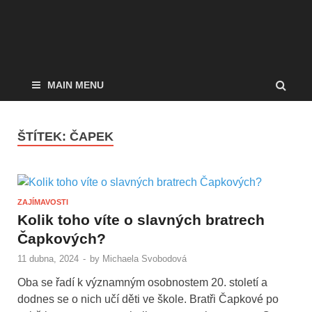
MAIN MENU
ŠTÍTEK:
ČAPEK
ZAJÍMAVOSTI
Kolik toho víte o slavných bratrech
Čapkových?
11 dubna, 2024
-
by
Michaela Svobodová
Oba se řadí k významným osobnostem 20. století a
dodnes se o nich učí děti ve škole. Bratři Čapkové po