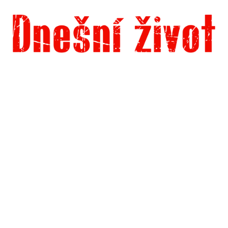
Dnešní život
Vše, co potřebujete vědět pro přežití v současnosti