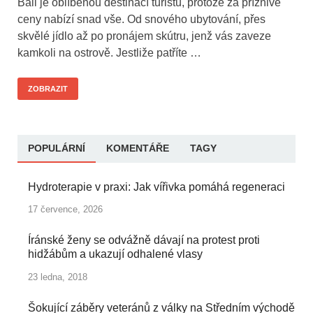
Bali je oblíbenou destinací turistů, protože za příznivé
ceny nabízí snad vše. Od snového ubytování, přes
skvělé jídlo až po pronájem skútru, jenž vás zaveze
kamkoli na ostrově. Jestliže patříte …
ZOBRAZIT
POPULÁRNÍ
KOMENTÁŘE
TAGY
Hydroterapie v praxi: Jak vířivka pomáhá regeneraci
17 července, 2026
Íránské ženy se odvážně dávají na protest proti
hidžábům a ukazují odhalené vlasy
23 ledna, 2018
Šokující záběry veteránů z války na Středním východě