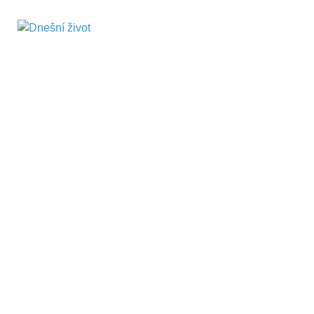
Dnešní život
Vše, co potřebujete vědět pro přežití v
současnosti