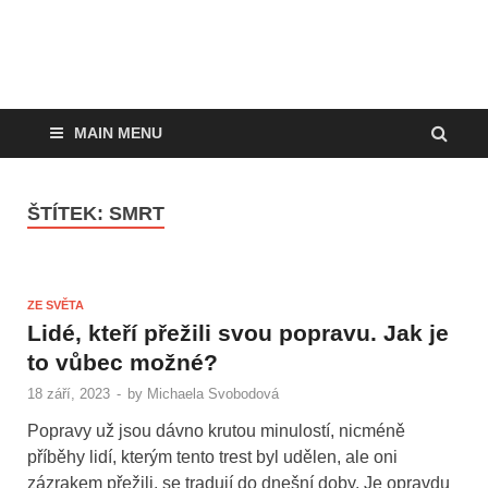
MAIN MENU
ŠTÍTEK:
SMRT
ZE SVĚTA
Lidé, kteří přežili svou popravu. Jak je
to vůbec možné?
18 září, 2023
-
by
Michaela Svobodová
Popravy už jsou dávno krutou minulostí, nicméně
příběhy lidí, kterým tento trest byl udělen, ale oni
zázrakem přežili, se tradují do dnešní doby. Je opravdu