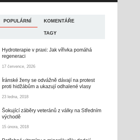
POPULÁRNÍ
KOMENTÁŘE
TAGY
Hydroterapie v praxi: Jak vířivka pomáhá
regeneraci
17 července, 2026
Íránské ženy se odvážně dávají na protest
proti hidžábům a ukazují odhalené vlasy
23 ledna, 2018
Šokující záběry veteránů z války na Středním
východě
15 února, 2018