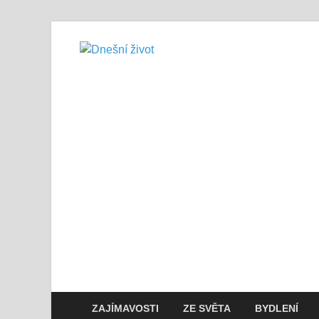
Dnešní živo
Vše, co potřebujete vědět pro přež
ZAJÍMAVOSTI
ZE SVĚTA
BYDLENÍ