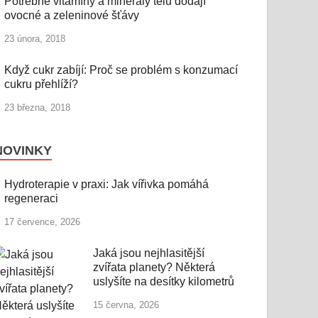
Potřebné vitamíny a minerály tělu dodají
ovocné a zeleninové šťávy
23 února, 2018
Když cukr zabíjí: Proč se problém s konzumací
cukru přehlíží?
23 března, 2018
NOVINKY
Hydroterapie v praxi: Jak vířivka pomáhá
regeneraci
17 července, 2026
Jaká jsou nejhlasitější
zvířata planety? Některá
uslyšíte na desítky kilometrů
15 června, 2026