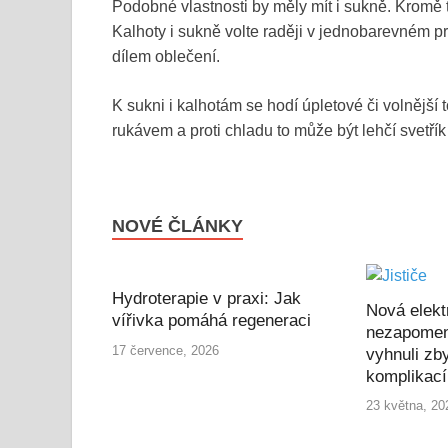
Podobné vlastnosti by měly mít i sukně. Kromě
Kalhoty i sukně volte raději v jednobarevném 
dílem oblečení.
K sukni i kalhotám se hodí úpletové či volnější
rukávem a proti chladu to může být lehčí svetří
NOVÉ ČLÁNKY
Hydroterapie v praxi: Jak
Nová elekt
vířivka pomáhá regeneraci
nezapomen
17 července, 2026
vyhnuli zb
komplikac
23 května, 20