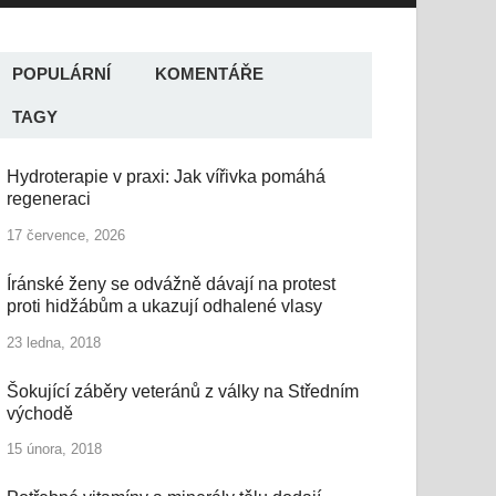
POPULÁRNÍ
KOMENTÁŘE
TAGY
Hydroterapie v praxi: Jak vířivka pomáhá
regeneraci
17 července, 2026
Íránské ženy se odvážně dávají na protest
proti hidžábům a ukazují odhalené vlasy
23 ledna, 2018
Šokující záběry veteránů z války na Středním
východě
15 února, 2018