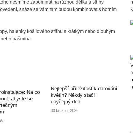
 toho nesmíme zapomínat na různou délku a střihy.
provedení, snáze se vám tam budou kombinovat s horním
 topy, halenky košilového střihu s krátkým nebo dlouhým
k nebo pašmína.
Nejlepší příležitost k darování
roinstalace: Na co
květin? Někdy stačí i
out, abyste se
obyčejný den
ytečným
30 března, 2026
ím
26