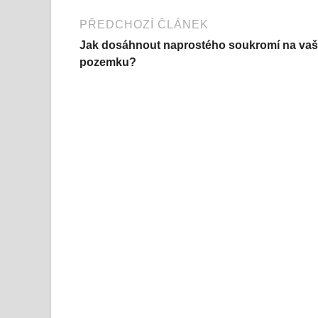
PŘEDCHOZÍ ČLÁNEK
Jak dosáhnout naprostého soukromí na va
pozemku?