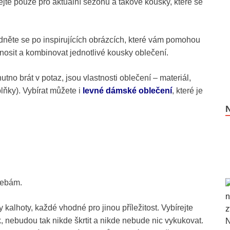
ejte pouze pro aktuální sezonu a takové kousky, které se
édněte se po inspirujících obrázcích, které vám pomohou
 nosit a kombinovat jednotlivé kousky oblečení.
nutno brát v potaz, jsou vlastnosti oblečení – materiál,
lňky). Vybírat můžete i
levné dámské oblečení
, které je
řebám.
kalhoty, každé vhodné pro jinou příležitost. Vybírejte
 nebudou tak nikde škrtit a nikde nebude nic vykukovat.