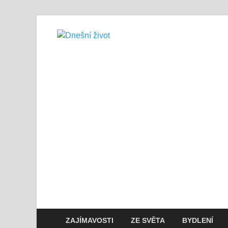
Dnešní živo
Vše, co potřebujete vědět pro přež
ZAJÍMAVOSTI
ZE SVĚTA
BYDLENÍ