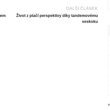
DALŠÍ ČLÁNEK
šem
Život z ptačí perspektivy díky tandemovému
seskoku
«