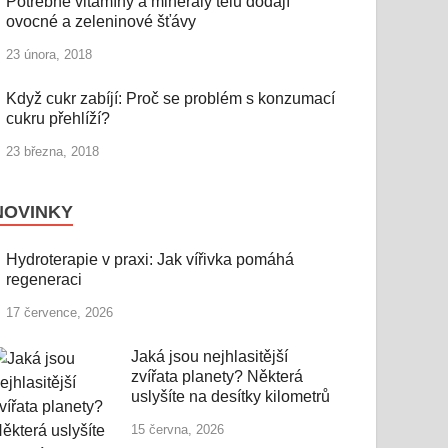
Potřebné vitamíny a minerály tělu dodají
ovocné a zeleninové šťávy
23 února, 2018
Když cukr zabíjí: Proč se problém s konzumací
cukru přehlíží?
23 března, 2018
NOVINKY
Hydroterapie v praxi: Jak vířivka pomáhá
regeneraci
17 července, 2026
Jaká jsou nejhlasitější
zvířata planety? Některá
uslyšíte na desítky kilometrů
15 června, 2026