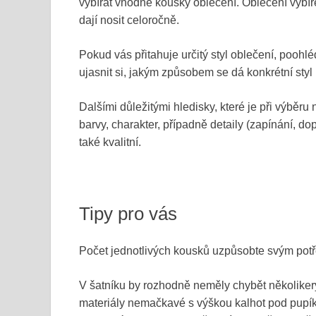
vybírat vhodné kousky oblečení. Oblečení vybír
dají nosit celoročně.
Pokud vás přitahuje určitý styl oblečení, poohl
ujasnit si, jakým způsobem se dá konkrétní styl
Dalšími důležitými hledisky, které je při výběru 
barvy, charakter, případně detaily (zapínání, dop
také kvalitní.
Tipy pro vás
Počet jednotlivých kousků uzpůsobte svým pot
V šatníku by rozhodně neměly chybět několikery 
materiály nemačkavé s výškou kalhot pod pupík,