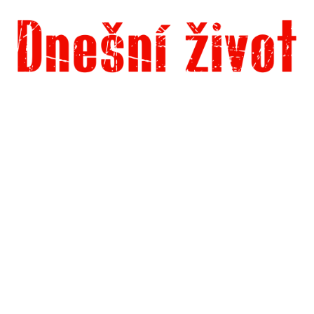
Dnešní život
Vše, co potřebujete vědět pro přežití v současnosti