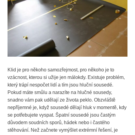
Klid je pro někoho samozřejmost, pro někoho je to
vzácnost, kterou si užije jen málokdy. Existuje problém,
který trápí nespočet lidí a tím jsou hluční sousedé.
Pokud máte smůlu a narazíte na hlučné sousedy,
snadno vám pak udělají ze života peklo. Obzvláště
nepříjemné je, když sousedé dělají hluk v momentě, kdy
se potřebujete vyspat. Špatní sousedé jsou častým
důvodem soudních sporů, hádek nebo i častého
stěhování. Než začnete vymýšlet extrémní řešení, je