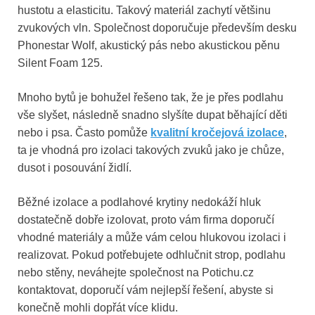
hustotu a elasticitu. Takový materiál zachytí většinu
zvukových vln. Společnost doporučuje především desku
Phonestar Wolf, akustický pás nebo akustickou pěnu
Silent Foam 125.
Mnoho bytů je bohužel řešeno tak, že je přes podlahu
vše slyšet, následně snadno slyšíte dupat běhající děti
nebo i psa. Často pomůže
kvalitní kročejová izolace
,
ta je vhodná pro izolaci takových zvuků jako je chůze,
dusot i posouvání židlí.
Běžné izolace a podlahové krytiny nedokáží hluk
dostatečně dobře izolovat, proto vám firma doporučí
vhodné materiály a může vám celou hlukovou izolaci i
realizovat. Pokud potřebujete odhlučnit strop, podlahu
nebo stěny, neváhejte společnost na Potichu.cz
kontaktovat, doporučí vám nejlepší řešení, abyste si
konečně mohli dopřát více klidu.