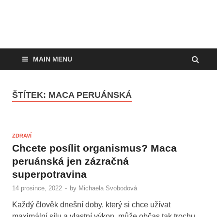
MAIN MENU
ŠTÍTEK:
MACA PERUÁNSKÁ
ZDRAVÍ
Chcete posílit organismus? Maca
peruánská jen zázračná
superpotravina
14 prosince, 2022
-
by
Michaela Svobodová
Každý člověk dnešní doby, který si chce užívat
maximální sílu a vlastní výkon, může občas tak trochu