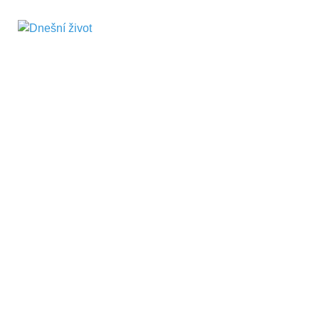
Dnešní život
Vše, co potřebujete vědět pro přežití v
současnosti