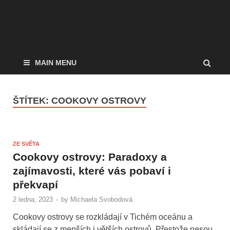
MAIN MENU
ŠTÍTEK:
COOKOVY OSTROVY
ZE SVĚTA
Cookovy ostrovy: Paradoxy a
zajímavosti, které vás pobaví i
překvapí
2 ledna, 2023
-
by
Michaela Svobodová
Cookovy ostrovy se rozkládají v Tichém oceánu a
skládají se z menších i větších ostrovů. Přestože nesou