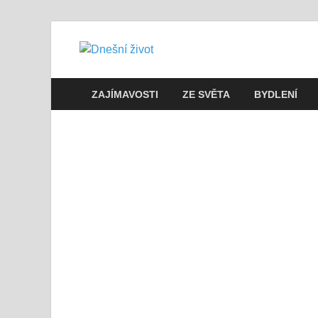
Dnešní živo
Vše, co potřebujete vědět pro přež
ZAJÍMAVOSTI
ZE SVĚTA
BYDLENÍ