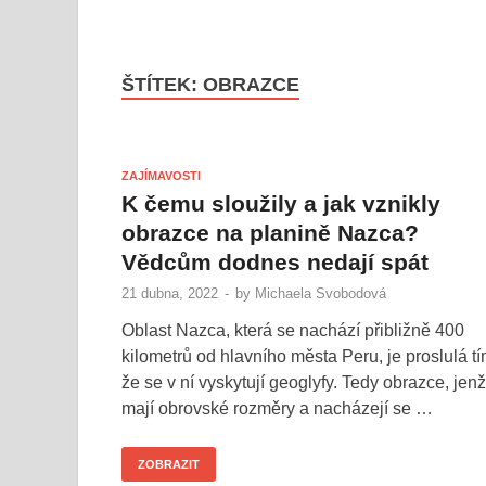
ŠTÍTEK:
OBRAZCE
ZAJÍMAVOSTI
K čemu sloužily a jak vznikly
obrazce na planině Nazca?
Vědcům dodnes nedají spát
21 dubna, 2022
-
by
Michaela Svobodová
Oblast Nazca, která se nachází přibližně 400
kilometrů od hlavního města Peru, je proslulá tí
že se v ní vyskytují geoglyfy. Tedy obrazce, jenž
mají obrovské rozměry a nacházejí se …
ZOBRAZIT