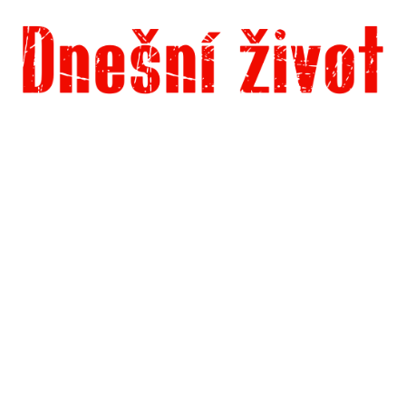
Dnešní život
Vše, co potřebujete vědět pro přežití v současnosti