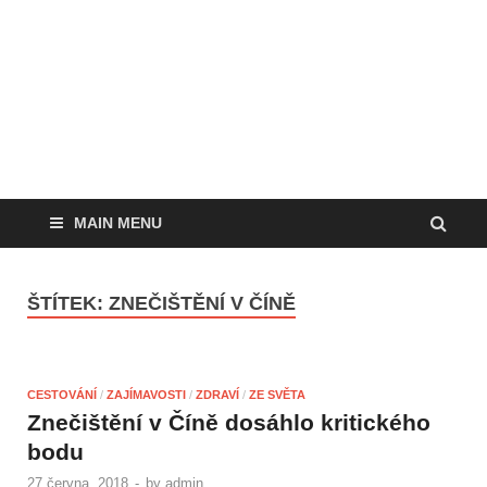
MAIN MENU
ŠTÍTEK:
ZNEČIŠTĚNÍ V ČÍNĚ
CESTOVÁNÍ
/
ZAJÍMAVOSTI
/
ZDRAVÍ
/
ZE SVĚTA
Znečištění v Číně dosáhlo kritického
bodu
27 června, 2018
-
by
admin