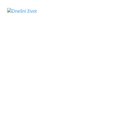
Dnešní život
Vše, co potřebujete vědět pro přežití v
současnosti