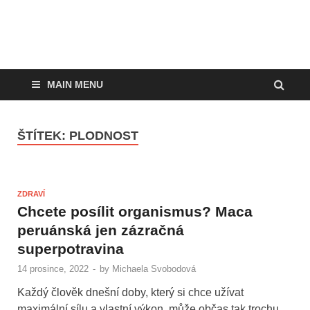
MAIN MENU
ŠTÍTEK:
PLODNOST
ZDRAVÍ
Chcete posílit organismus? Maca
peruánská jen zázračná
superpotravina
14 prosince, 2022
-
by
Michaela Svobodová
Každý člověk dnešní doby, který si chce užívat
maximální sílu a vlastní výkon, může občas tak trochu