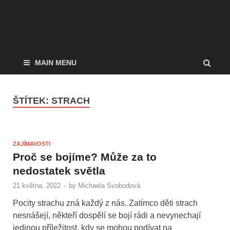
MAIN MENU
ŠTÍTEK:
STRACH
ZAJÍMAVOSTI
Proč se bojíme? Může za to
nedostatek světla
21 května, 2022
-
by
Michaela Svobodová
Pocity strachu zná každý z nás. Zatímco děti strach
nesnášejí, někteří dospělí se bojí rádi a nevynechají
jedinou příležitost, kdy se mohou podívat na