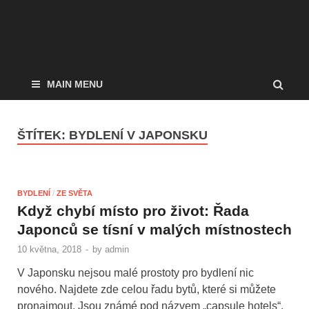
MAIN MENU
ŠTÍTEK:
BYDLENÍ V JAPONSKU
BYDLENÍ
/
ZE SVĚTA
Když chybí místo pro život: Řada
Japonců se tísní v malých místnostech
10 května, 2018
-
by
admin
V Japonsku nejsou malé prostoty pro bydlení nic
nového. Najdete zde celou řadu bytů, které si můžete
pronajmout. Jsou známé pod názvem „capsule hotels“.