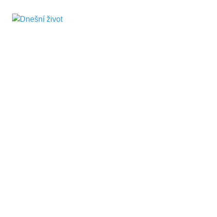
Dnešní život
Vše, co potřebujete vědět pro přežití v
současnosti