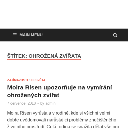
MAIN MENU
ŠTÍTEK:
OHROŽENÁ ZVÍŘATA
ZAJÍMAVOSTI
/
ZE SVĚTA
Moira Risen upozorňuje na vymírání
ohrožených zvířat
7 července, 2018
-
by
admin
Moira Risen vyrůstala v rodině, kde si všichni velmi
dobře uvědomovali narůstající problémy znečištěného
životního prostředí. Celá rodina se snažila dělat vše pro