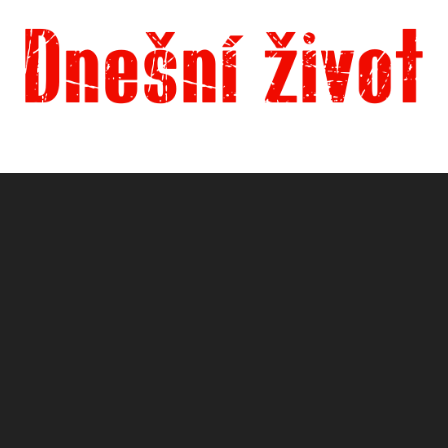
Dnešní život
Vše, co potřebujete vědět pro přežití v současnosti