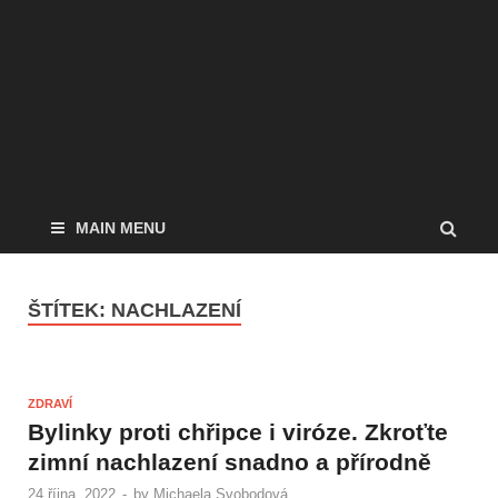
MAIN MENU
ŠTÍTEK:
NACHLAZENÍ
ZDRAVÍ
Bylinky proti chřipce i viróze. Zkroťte
zimní nachlazení snadno a přírodně
24 října, 2022
-
by
Michaela Svobodová