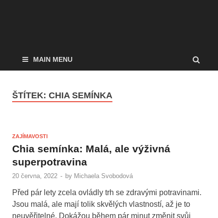
MAIN MENU
ŠTÍTEK:
CHIA SEMÍNKA
ZAJÍMAVOSTI
Chia semínka: Malá, ale výživná
superpotravina
20 června, 2022
-
by
Michaela Svobodová
Před pár lety zcela ovládly trh se zdravými potravinami.
Jsou malá, ale mají tolik skvělých vlastností, až je to
neuvěřitelné. Dokážou během pár minut změnit svůj