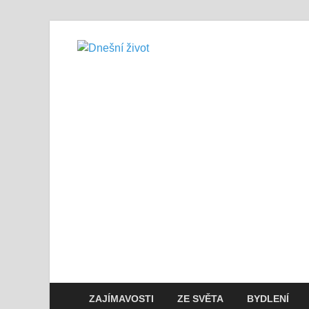
Dnešní živo
Vše, co potřebujete vědět pro přež
ZAJÍMAVOSTI
ZE SVĚTA
BYDLENÍ