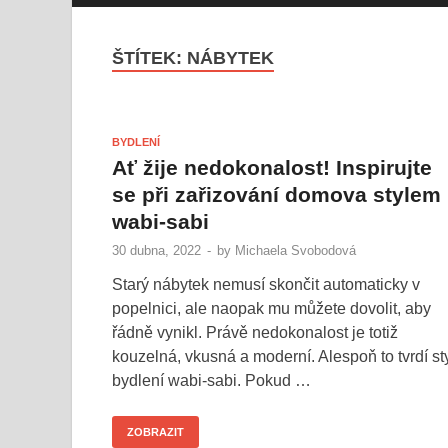
ŠTÍTEK:
NÁBYTEK
BYDLENÍ
Ať žije nedokonalost! Inspirujte
se při zařizování domova stylem
wabi-sabi
30 dubna, 2022
-
by
Michaela Svobodová
Starý nábytek nemusí skončit automaticky v
popelnici, ale naopak mu můžete dovolit, aby
řádně vynikl. Právě nedokonalost je totiž
kouzelná, vkusná a moderní. Alespoň to tvrdí st
bydlení wabi-sabi. Pokud …
ZOBRAZIT