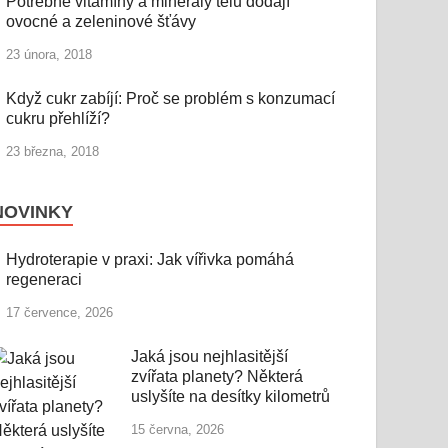
Potřebné vitamíny a minerály tělu dodají
ovocné a zeleninové šťávy
23 února, 2018
Když cukr zabíjí: Proč se problém s konzumací
cukru přehlíží?
23 března, 2018
NOVINKY
Hydroterapie v praxi: Jak vířivka pomáhá
regeneraci
17 července, 2026
Jaká jsou nejhlasitější
zvířata planety? Některá
uslyšíte na desítky kilometrů
15 června, 2026