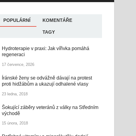
POPULÁRNÍ
KOMENTÁŘE
TAGY
Hydroterapie v praxi: Jak vířivka pomáhá
regeneraci
17 července, 2026
Íránské ženy se odvážně dávají na protest
proti hidžábům a ukazují odhalené vlasy
23 ledna, 2018
Šokující záběry veteránů z války na Středním
východě
15 února, 2018