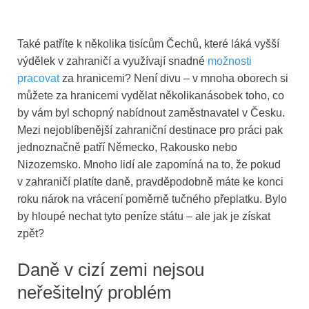
Také patříte k několika tisícům Čechů, které láká vyšší
výdělek v zahraničí a využívají snadné
možnosti
pracovat
za hranicemi? Není divu – v mnoha oborech si
můžete za hranicemi vydělat několikanásobek toho, co
by vám byl schopný nabídnout zaměstnavatel v Česku.
Mezi nejoblíbenější zahraniční destinace pro práci pak
jednoznačně patří Německo, Rakousko nebo
Nizozemsko. Mnoho lidí ale zapomíná na to, že pokud
v zahraničí platíte daně, pravděpodobně máte ke konci
roku nárok na vrácení poměrně tučného přeplatku. Bylo
by hloupé nechat tyto peníze státu – ale jak je získat
zpět?
Daně v cizí zemi nejsou
neřešitelný problém