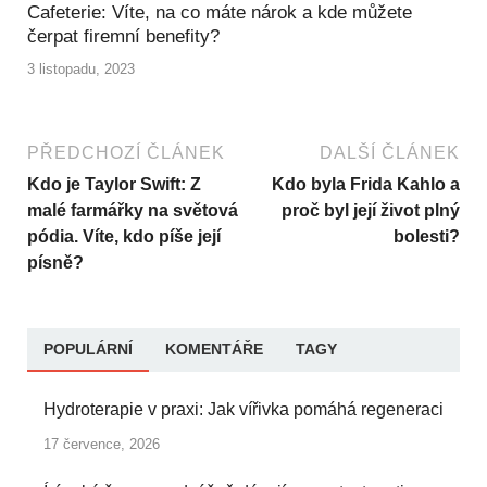
Cafeterie: Víte, na co máte nárok a kde můžete
čerpat firemní benefity?
3 listopadu, 2023
PŘEDCHOZÍ ČLÁNEK
DALŠÍ ČLÁNEK
Kdo je Taylor Swift: Z
Kdo byla Frida Kahlo a
malé farmářky na světová
proč byl její život plný
pódia. Víte, kdo píše její
bolesti?
písně?
POPULÁRNÍ
KOMENTÁŘE
TAGY
Hydroterapie v praxi: Jak vířivka pomáhá regeneraci
17 července, 2026