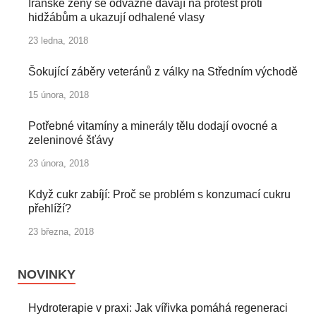
Íránské ženy se odvážně dávají na protest proti
hidžábům a ukazují odhalené vlasy
23 ledna, 2018
Šokující záběry veteránů z války na Středním východě
15 února, 2018
Potřebné vitamíny a minerály tělu dodají ovocné a
zeleninové šťávy
23 února, 2018
Když cukr zabíjí: Proč se problém s konzumací cukru
přehlíží?
23 března, 2018
NOVINKY
Hydroterapie v praxi: Jak vířivka pomáhá regeneraci