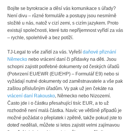
Bojíte se byrokracie a děsí vás komunikace s úřady?
Není divu – různé formuláře a postupy jsou nesmírně
složité u nás, natož v cizí zemi, s cizím jazykem. Proto
existují společnosti, které tuto nepříjemnost vyřídí za vás
– rychle, spolehlivě a bez potíží.
TJ-Legal to vše zařídí za vás. Vyřeší
daňové přiznání
Německo
nebo vrácení daní či přídavky na děti. Jsou
schopni zajistit potřebné dokumenty od českých úřadů
(Potvrzení EU/EWR (EU/EHP) – Formulář E9) nebo si
vyžádají nutné dokumenty od zaměstnavatele a vše pak
zašlou příslušným úřadům. Vy pak už jen čekáte na
vrácení daní Rakousko
, Německo nebo Nizozemí.
Často jde i o částku přesahující tisíc EUR, a to už
rozhodně není malá částka. Navíc ve většině případů je
možné požádat o přeplatek i zpětně, takže pokud jste to
doteď nedělali, můžete si letos zajistit velmi zajímavou