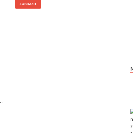
ZOBRAZIT
i
 …