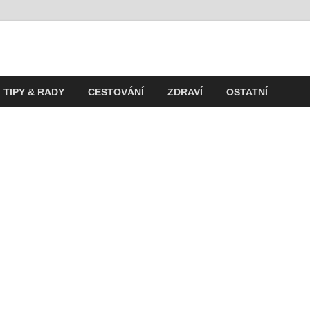
t
ití v současnosti
TIPY & RADY
CESTOVÁNÍ
ZDRAVÍ
OSTATNÍ