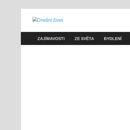
Dnešní živo
Vše, co potřebujete vědět pro přež
ZAJÍMAVOSTI
ZE SVĚTA
BYDLENÍ