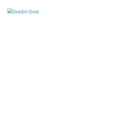
Dnešní život
Vše, co potřebujete vědět pro přežití v
současnosti