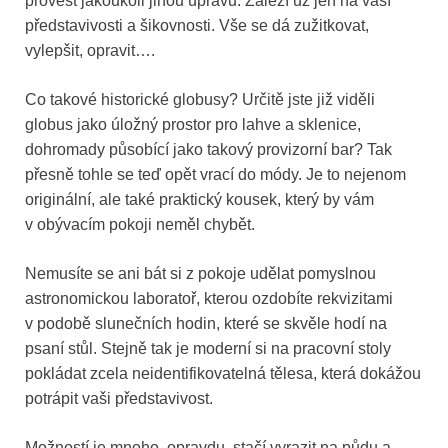
provést jakoukoli jinou úpravu. Záleží už jen na vaší
představivosti a šikovnosti. Vše se dá zužitkovat,
vylepšit, opravit….
Co takové historické globusy? Určitě jste již viděli
globus jako úložný prostor pro lahve a sklenice,
dohromady působící jako takový provizorní bar? Tak
přesně tohle se teď opět vrací do módy. Je to nejenom
originální, ale také praktický kousek, který by vám
v obývacím pokoji neměl chybět.
Nemusíte se ani bát si z pokoje udělat pomyslnou
astronomickou laboratoř, kterou ozdobíte rekvizitami
v podobě slunečních hodin, které se skvěle hodí na
psaní stůl. Stejně tak je moderní si na pracovní stoly
pokládat zcela neidentifikovatelná tělesa, která dokážou
potrápit vaši představivost.
Možností je mnoho, opravdu, stačí vyrazit na půdu a