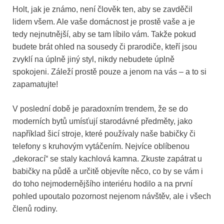
Holt, jak je známo, není člověk ten, aby se zavděčil
lidem všem. Ale vaše domácnost je prostě vaše a je
tedy nejnutnější, aby se tam líbilo vám. Takže pokud
budete brát ohled na sousedy či prarodiče, kteří jsou
zvyklí na úplně jiný styl, nikdy nebudete úplně
spokojeni. Záleží prostě pouze a jenom na vás – a to si
zapamatujte!
V poslední době je paradoxním trendem, že se do
moderních bytů umísťují starodávné předměty, jako
například šicí stroje, které používaly naše babičky či
telefony s kruhovým vytáčením. Nejvíce oblíbenou
„dekorací“ se staly kachlová kamna. Zkuste zapátrat u
babičky na půdě a určitě objevíte něco, co by se vám i
do toho nejmodernějšího interiéru hodilo a na první
pohled upoutalo pozornost nejenom návštěv, ale i všech
členů rodiny.