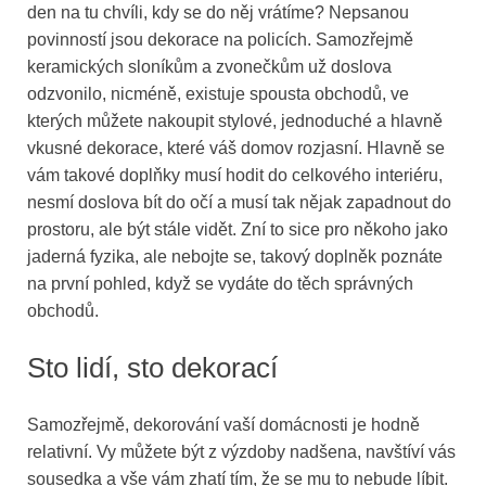
den na tu chvíli, kdy se do něj vrátíme? Nepsanou
povinností jsou dekorace na policích. Samozřejmě
keramických sloníkům a zvonečkům už doslova
odzvonilo, nicméně, existuje spousta obchodů, ve
kterých můžete nakoupit stylové, jednoduché a hlavně
vkusné dekorace, které váš domov rozjasní. Hlavně se
vám takové doplňky musí hodit do celkového interiéru,
nesmí doslova bít do očí a musí tak nějak zapadnout do
prostoru, ale být stále vidět. Zní to sice pro někoho jako
jaderná fyzika, ale nebojte se, takový doplněk poznáte
na první pohled, když se vydáte do těch správných
obchodů.
Sto lidí, sto dekorací
Samozřejmě, dekorování vaší domácnosti je hodně
relativní. Vy můžete být z výzdoby nadšena, navštíví vás
sousedka a vše vám zhatí tím, že se mu to nebude líbit.