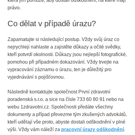
která jim pomůže, aby dostali odškodnění, na které mají
právo.
Co dělat v případě úrazu?
Zapamatujte si následující postup. Vždy svůj úraz co
nejrychleji nahlaste a zajistěte důkazy a očité svědky,
kteří potvrdí okolnosti. Důkazy jsou nejlepší fotografické,
pomohou při případném dokazování. Vždy trvejte na
vypracování záznamu o úrazu, ten je důležitý pro
vyjednávání s pojišťovnou.
Následně kontaktujte společnost První zdravotní
poradenská s.r.o. a sice na čísle 733 60 80 91 nebo na
webu 1zdravotni.cz. Společnosti předáte všechny
dokumenty a případ převezme tým zkušených advokátů,
kteří udělají vše proto, abyste dostali odškodnění v plné
výši. Vždy vám náleží za
pracovní úrazy odškodnění
.