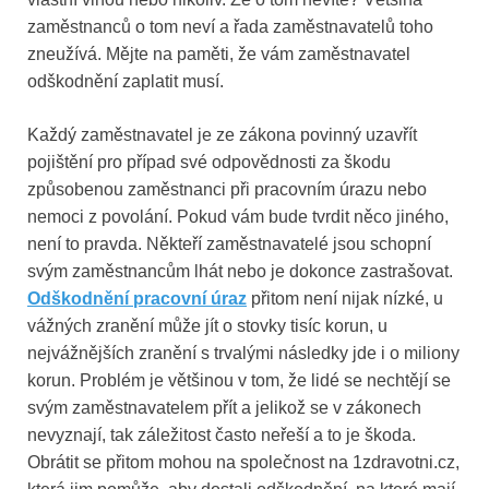
zaměstnanců o tom neví a řada zaměstnavatelů toho
zneužívá. Mějte na paměti, že vám zaměstnavatel
odškodnění zaplatit musí.
Každý zaměstnavatel je ze zákona povinný uzavřít
pojištění pro případ své odpovědnosti za škodu
způsobenou zaměstnanci při pracovním úrazu nebo
nemoci z povolání. Pokud vám bude tvrdit něco jiného,
není to pravda. Někteří zaměstnavatelé jsou schopní
svým zaměstnancům lhát nebo je dokonce zastrašovat.
Odškodnění pracovní úraz
přitom není nijak nízké, u
vážných zranění může jít o stovky tisíc korun, u
nejvážnějších zranění s trvalými následky jde i o miliony
korun. Problém je většinou v tom, že lidé se nechtějí se
svým zaměstnavatelem přít a jelikož se v zákonech
nevyznají, tak záležitost často neřeší a to je škoda.
Obrátit se přitom mohou na společnost na 1zdravotni.cz,