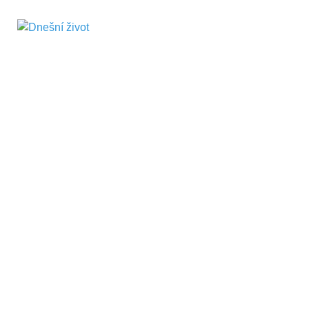
Dnešní život
Vše, co potřebujete vědět pro přežití v
současnosti