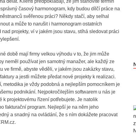
dělat. Klienti předpokládají, že jim stanovíte termín
ít správný časový harmonogram, kdy budou dílčí práce na
městnanců svěřenou práci? Někdy stačí, aby selhal
nout a může to narušit i harmonogram ostatních
nad projekty, ví v jakém jsou stavu, stíhá sledovat práci
vylepšení.
né době mají firmy velkou výhodu v to, že jim může
 by neměl používat jen samotný manažer, ale každý ze
 ve firmě, abyste věděli, v jakém jsou zakázky stavu,
faktury a jestli můžete předat nové projekty k realizaci.
iší, metodika je vždy podobná a nejlepším pomocníkem je
vašemu podnikání. Nejpokročilejším softwarem u nás je
 k projektovému řízení potřebujete. Je natolik
bo fakturační program. Nejlepší je na něm jeho
hledný a snadný na ovládání, že s ním dokážete pracovat
oCRM.cz.