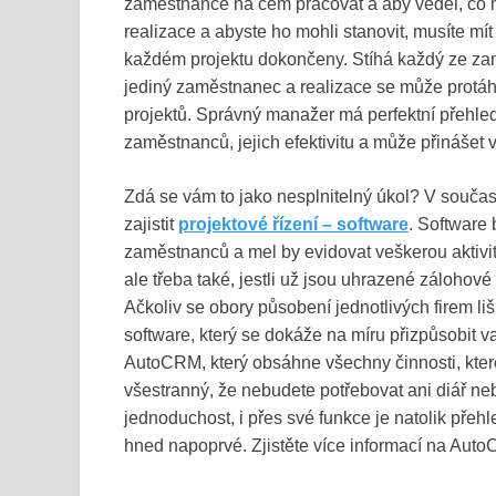
zaměstnance na čem pracovat a aby věděl, co má 
realizace a abyste ho mohli stanovit, musíte m
každém projektu dokončeny. Stíhá každý ze za
jediný zaměstnanec a realizace se může protáh
projektů. Správný manažer má perfektní přehled 
zaměstnanců, jejich efektivitu a může přinášet 
Zdá se vám to jako nesplnitelný úkol? V součas
zajistit
projektové řízení – software
. Software
zaměstnanců a mel by evidovat veškerou aktivitu
ale třeba také, jestli už jsou uhrazené zálohové 
Ačkoliv se obory působení jednotlivých firem l
software, který se dokáže na míru přizpůsobit 
AutoCRM, který obsáhne všechny činnosti, které
všestranný, že nebudete potřebovat ani diář ne
jednoduchost, i přes své funkce je natolik pře
hned napoprvé. Zjistěte více informací na Aut