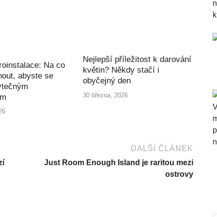
Nejlepší příležitost k darování
roinstalace: Na co
květin? Někdy stačí i
out, abyste se
obyčejný den
ytečným
30 března, 2026
ím
26
DALŠÍ ČLÁNEK
zí
Just Room Enough Island je raritou mezi
ostrovy