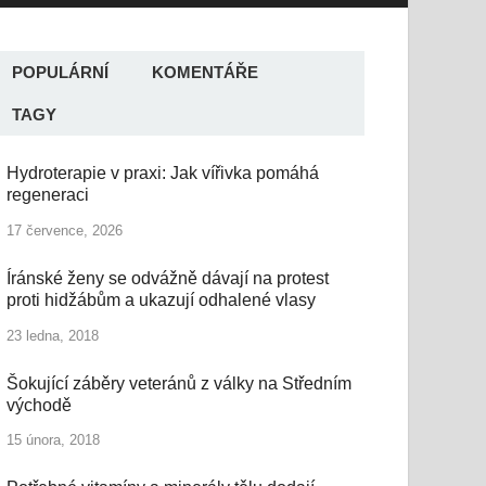
POPULÁRNÍ
KOMENTÁŘE
TAGY
Hydroterapie v praxi: Jak vířivka pomáhá
regeneraci
17 července, 2026
Íránské ženy se odvážně dávají na protest
proti hidžábům a ukazují odhalené vlasy
23 ledna, 2018
Šokující záběry veteránů z války na Středním
východě
15 února, 2018