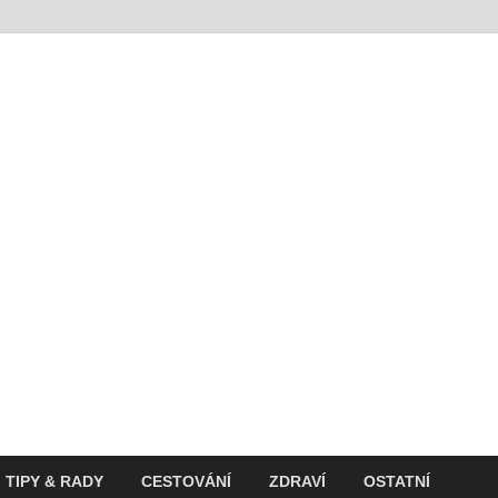
t
ití v současnosti
TIPY & RADY
CESTOVÁNÍ
ZDRAVÍ
OSTATNÍ