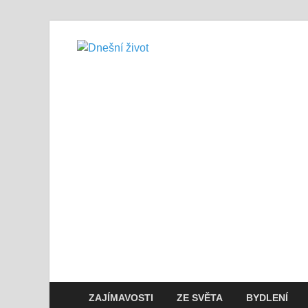
Dnešní živo
Vše, co potřebujete vědět pro přež
ZAJÍMAVOSTI
ZE SVĚTA
BYDLENÍ