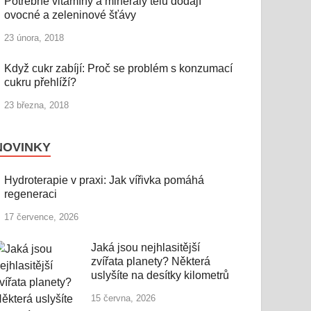
Potřebné vitamíny a minerály tělu dodají
ovocné a zeleninové šťávy
23 února, 2018
Když cukr zabíjí: Proč se problém s konzumací
cukru přehlíží?
23 března, 2018
NOVINKY
Hydroterapie v praxi: Jak vířivka pomáhá
regeneraci
17 července, 2026
Jaká jsou nejhlasitější
zvířata planety? Některá
uslyšíte na desítky kilometrů
15 června, 2026