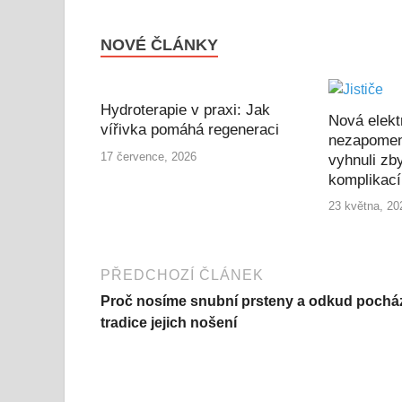
NOVÉ ČLÁNKY
Hydroterapie v praxi: Jak
Nová elekt
vířivka pomáhá regeneraci
nezapomen
17 července, 2026
vyhnuli zb
komplikac
23 května, 20
PŘEDCHOZÍ ČLÁNEK
Proč nosíme snubní prsteny a odkud pochá
tradice jejich nošení