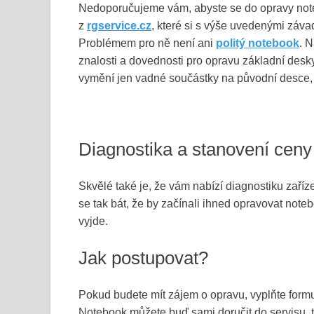
Nedoporučujeme vám, abyste se do opravy note
z
rgservice.cz
, které si s výše uvedenými záva
Problémem pro ně není ani
politý notebook
. N
znalosti a dovednosti pro opravu základní des
vymění jen vadné součástky na původní desce,
Diagnostika a stanovení cen
Skvělé také je, že vám nabízí diagnostiku zaří
se tak bát, že by začínali ihned opravovat noteb
vyjde.
Jak postupovat?
Pokud budete mít zájem o opravu, vyplňte formul
Notebook můžete buď sami doručit do servisu, t