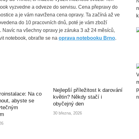
ebook vyzvedne a odveze do servisu. Cena přepravy do
nostice a je vám navržena cena opravy. Ta začíná až ve
provedena do 10 pracovních dnů, poté je vám zboží
. Navíc na všechny opravy je záruka 3 až 24 měsíců,
vit notebook, obraťte se na
oprava notebooku Brno
.
Nejlepší příležitost k darování
roinstalace: Na co
květin? Někdy stačí i
out, abyste se
obyčejný den
ytečným
30 března, 2026
ím
26