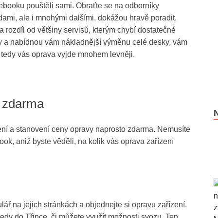
booku pouštěli sami. Obraťte se na odborníky
dami, ale i mnohými dalšími, dokážou hravě poradit.
a rozdíl od většiny servisů, kterým chybí dostatečné
ky a nabídnou vám nákladnější výměnu celé desky, vám
 tedy vás oprava vyjde mnohem levněji.
y zdarma
zení a stanovení ceny opravy naprosto zdarma. Nemusíte
ook, aniž byste věděli, na kolik vás oprava zařízení
ář na jejich stránkách a objednejte si opravu zařízení.
edy do Třince, či můžete využít možnosti svozu. Ten