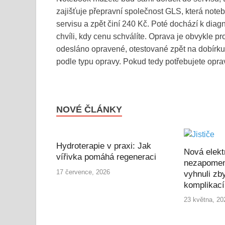
zajišťuje přepravní společnost GLS, která not
servisu a zpět činí 240 Kč. Poté dochází k diag
chvíli, kdy cenu schválíte. Oprava je obvykle 
odesláno opravené, otestované zpět na dobírku
podle typu opravy. Pokud tedy potřebujete opra
NOVÉ ČLÁNKY
Hydroterapie v praxi: Jak
Nová elekt
vířivka pomáhá regeneraci
nezapomen
17 července, 2026
vyhnuli zb
komplikac
23 května, 20