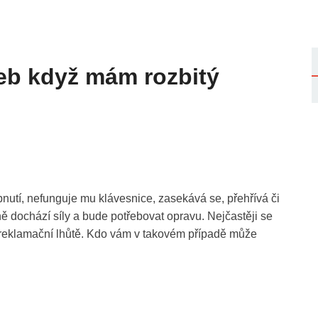
eb když mám rozbitý
utí, nefunguje mu klávesnice, zasekává se, přehřívá či
dochází síly a bude potřebovat opravu. Nejčastěji se
o reklamační lhůtě. Kdo vám v takovém případě může