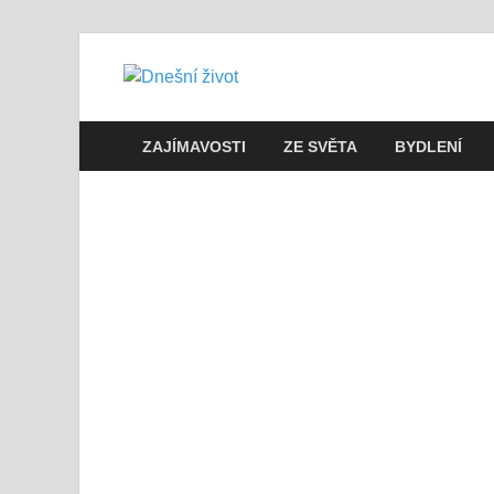
Dnešní živo
Vše, co potřebujete vědět pro přež
ZAJÍMAVOSTI
ZE SVĚTA
BYDLENÍ