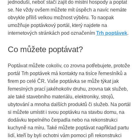
jednoduší, neboť stačí zajít do místní hospody a poptat
se. Ne vždy ovšem můžete mít úspěch a navíc nemáte
obvykle příliš velkou možnost výběru. To naopak
umožňuje poptávkový portál, který najdete na
internetových stránkách pod označením
Trh poptávek
.
Co můžete poptávat?
Poptávat můžete cokoliv, co zrovna potřebujete, protože
portál Trh poptávek má kontakty na tisíce řemeslníků a
firem po celé ČR. Vaše poptávka se může týkat jak
řemeslných prací jakéhokoliv druhu, zrovna tak služeb,
ale také stavebního materiálu, elektroniky, strojů,
ubytování a mnoha dalších produktů či služeb. Na portál
si můžete umístit i svou poptávku na stavbu domu, na
dodávku tepelného čerpadla nebo na rekonstrukci
kuchyně na míru. Také můžete poptávat například partu
lidí, kteří by byli ochotni vám pomoci při rekonstrukci