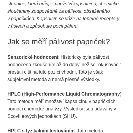
stupnice, která určuje množství kapsaicinu, chemické
sloučeniny zodpovědné za pálivost, obsaženého
v papričkách. Kapsaicin se váže na tepelné receptory
v ústech a způsobuje pocit pálení.
Jak se měří pálivost papriček?
Senzorické hodnocení
: Historicky byla pálivost
hodnocena zkoušením až do doby, než se „okusovači“
přestali cítit na tuto pozici vhodní. Toto je však
subjektivní metoda a nemá přesné výsledky.
HPLC (High-Performance Liquid Chromatography
):
Tato metoda měří množství kapsaicinu v papričkách
pomocí chemické analýzy. Výsledky jsou udávány v
Scovilleových jednotkách (SHU).
HPLC s fyzikálním testováním:
Tato metoda