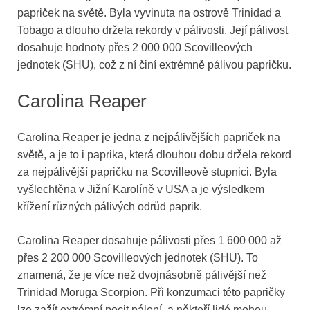
papriček na světě. Byla vyvinuta na ostrově Trinidad a
Tobago a dlouho držela rekordy v pálivosti. Její pálivost
dosahuje hodnoty přes 2 000 000 Scovilleových
jednotek (SHU), což z ní činí extrémně pálivou papričku.
Carolina Reaper
Carolina Reaper je jedna z nejpálivějších papriček na
světě, a je to i paprika, která dlouhou dobu držela rekord
za nejpálivější papričku na Scovilleově stupnici. Byla
vyšlechtěna v Jižní Karolíně v USA a je výsledkem
křížení různých pálivých odrůd paprik.
Carolina Reaper dosahuje pálivosti přes 1 600 000 až
přes 2 200 000 Scovilleových jednotek (SHU). To
znamená, že je více než dvojnásobně pálivější než
Trinidad Moruga Scorpion. Při konzumaci této papričky
lze zažít extrémní pocit pálení, a někteří lidé mohou