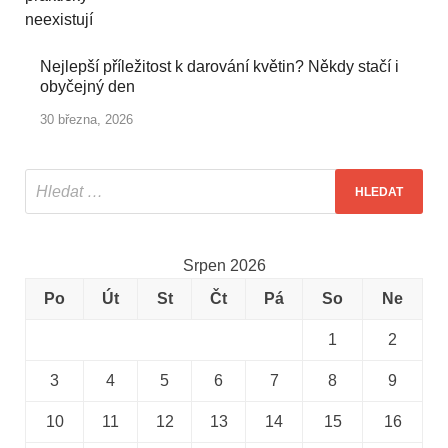
Nejlepší příležitost k darování květin? Někdy stačí i
obyčejný den
30 března, 2026
Srpen 2026
Po
Út
St
Čt
Pá
So
Ne
1
2
3
4
5
6
7
8
9
10
11
12
13
14
15
16