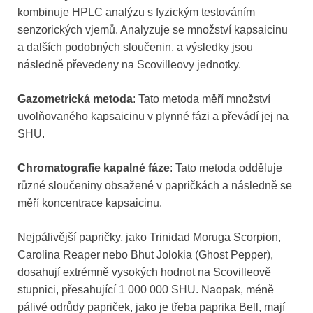
kombinuje HPLC analýzu s fyzickým testováním
senzorických vjemů. Analyzuje se množství kapsaicinu
a dalších podobných sloučenin, a výsledky jsou
následně převedeny na Scovilleovy jednotky.
Gazometrická metoda
: Tato metoda měří množství
uvolňovaného kapsaicinu v plynné fázi a převádí jej na
SHU.
Chromatografie kapalné fáze
: Tato metoda odděluje
různé sloučeniny obsažené v papričkách a následně se
měří koncentrace kapsaicinu.
Nejpálivější papričky, jako Trinidad Moruga Scorpion,
Carolina Reaper nebo Bhut Jolokia (Ghost Pepper),
dosahují extrémně vysokých hodnot na Scovilleově
stupnici, přesahující 1 000 000 SHU. Naopak, méně
pálivé odrůdy papriček, jako je třeba paprika Bell, mají