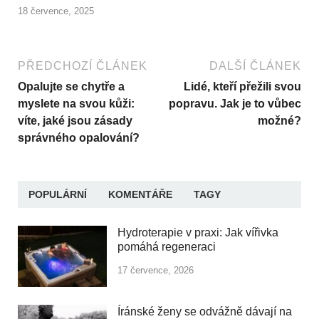
18 července, 2025
PŘEDCHOZÍ ČLÁNEK
DALŠÍ ČLÁNEK
Opalujte se chytře a
Lidé, kteří přežili svou
myslete na svou kůži:
popravu. Jak je to vůbec
víte, jaké jsou zásady
možné?
správného opalování?
POPULÁRNÍ
KOMENTÁŘE
TAGY
Hydroterapie v praxi: Jak vířivka
pomáhá regeneraci
17 července, 2026
Íránské ženy se odvážně dávají na