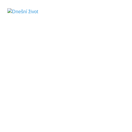
Dnešní život
Vše, co potřebujete vědět pro přežití v
současnosti