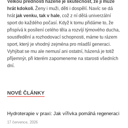
Velkou předností házené je skutečnost, že ji může
hrát kdokoli.
Ženy i muži, děti i dospělí. Navíc se dá
hrát
jak venku, tak v hale
, což z ní dělá univerzální
sport do každého počasí. Když k tomu přidáme to, že
přispívá k posílení celého těla a rozvíjí týmového ducha,
soustředění a rozhodovací schopnosti, máme tu rázem
sport, který je vhodný zejména pro mladší generaci.
Vyhýbat se mu ale nemusí ani ostatní, házená je totiž
příjemnýr, při kterém zapomeneme na starosti všedních
dní.
NOVÉ ČLÁNKY
Hydroterapie v praxi: Jak vířivka pomáhá regeneraci
17 července, 2026