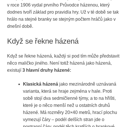
v roce 1906 vydal prvního Průvodce házenou, který
dodnes tvoří základ pro pravidla hry. Už v té době se tak
hrálo na stejné branky se stejným počtem hráčů jako v
dnešní době.
Když se řekne házená
Když se řekne házená, každý si pod tím může představit
něco maličko jiného. Není totiž házená jako házená,
existují
3 hlavní druhy házené:
Klasická házená
jako mezinárodně uznávaná
varianta, která se hraje zejména v hale. Proti
sobě stojí dva sedmičlenné týmy, a to na hřišti,
které je o něco menší než u ostatních druhů
házené. Má rozměry 20×40 metrů, hrací plochu
vymezují čáry – podél delších stran jde o
postranní čáry, podél těch kratších o brankové