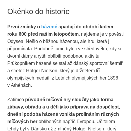
Okénko do historie
První zmínky o
házené
spadají do období kolem
roku 600 před naším letopočtem
, najdeme je v pověsti
Odysea. Nešlo o běžnou házenou, ale hru, která ji
připomínala. Podobně tomu bylo i ve středověku, kdy si
dvorní dámy a rytíři oblíbili podobnou aktivitu.
Průkopníkem házené se stal až dánský sportovní šermíř
a střelec Holger Nielson, který je držitelem tří
olympijských medailí z Letních olympijských her 1896
v Athénách.
Zatímco
původně míčové hry sloužily jako forma
zábavy, obřadu a u dětí jako příprava na dospělost,
dnešní podoba házené vznikla prolínáním různých
míčových her
oblíbených napříč Evropou. Učitelem
tehdy byl v Dánsku už zmíněný Holger Nielson, který