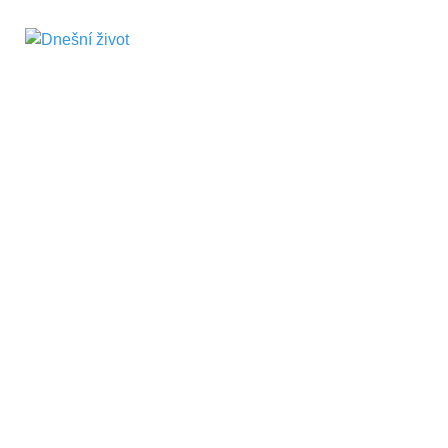
Dnešní život
Vše, co potřebujete vědět pro přežití v
současnosti