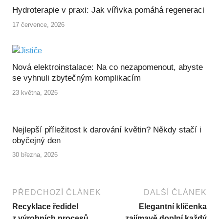
Hydroterapie v praxi: Jak vířivka pomáhá regeneraci
17 července, 2026
Nová elektroinstalace: Na co nezapomenout, abyste
se vyhnuli zbytečným komplikacím
23 května, 2026
Nejlepší příležitost k darování květin? Někdy stačí i
obyčejný den
30 března, 2026
PŘEDCHOZÍ ČLÁNEK
DALŠÍ ČLÁNEK
Recyklace ředidel
Elegantní klíčenka
z výrobních procesů
zajímavě doplní každý