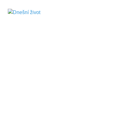
Dnešní život
Vše, co potřebujete vědět pro přežití v
současnosti