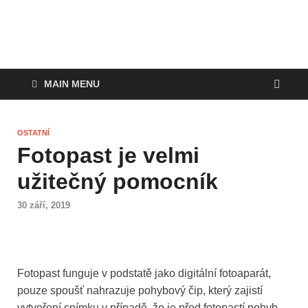
MAIN MENU
OSTATNÍ
Fotopast je velmi
užitečný pomocník
30 září, 2019
Fotopast funguje v podstatě jako digitální fotoaparát,
pouze spoušť nahrazuje pohybový čip, který zajistí
vytvoření snímku v případě, že je před fotopastí pohyb,