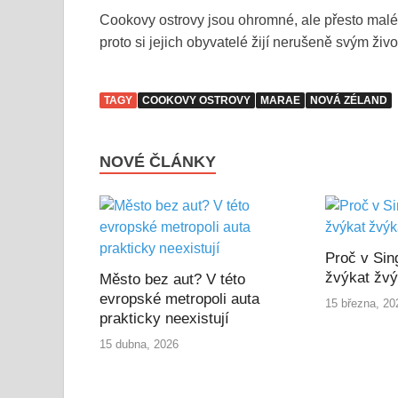
Cookovy ostrovy jsou ohromné, ale přesto malé. 
proto si jejich obyvatelé žijí nerušeně svým ži
TAGY
COOKOVY OSTROVY
MARAE
NOVÁ ZÉLAND
NOVÉ ČLÁNKY
Proč v Sin
žvýkat žvý
Město bez aut? V této
evropské metropoli auta
15 března, 20
prakticky neexistují
15 dubna, 2026