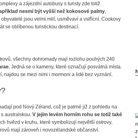
mplexy a zájezdní autobusy s turisty zde totiž
říklad nesmí být vyšší než kokosové palmy
,
obyvatelé jsou velmi milí, usměvaví a vstřícní. Cookovy
t se oblíbenou turistickou destinací.
strovů, všechny dohromady mají rozlohu pouhých 240
rae.
Jedná se o kameny, které označují posvátná místa.
ví, najdou se mezi nimi i mormoni a lidé bez vyznání.
y?
padají pod Nový Zéland, což je patrné již z pohledu na
t s australskou.
V jejím levém horním rohu se totiž také
lých hvězd v kruhu, které symbolizují největší ostrovy.
ovů mají zároveň i novozélandské občanství.