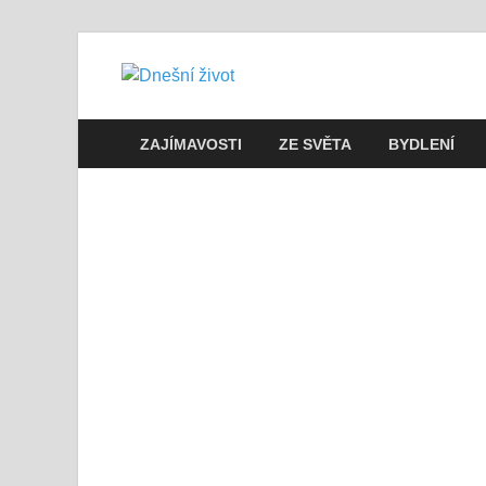
Dnešní živo
Vše, co potřebujete vědět pro přež
ZAJÍMAVOSTI
ZE SVĚTA
BYDLENÍ