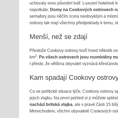
uchovaly svou původní tvář. Luxusní hotelové ko
nepotkáte.
Domy na Cookových ostrovech nap
semafory jsou něčím zcela neobvyklým a místní 
ostrovy tak mají všechny předpoklady k tomu, stá
Menší, než se zdají
Přestože Cookovy ostrovy tvoří hned několik o
2
km
.
Po všech ostrovech jsou rozmístěny ma
I přesto, že většina obyvatel vyznává křesťanst
Kam spadají Cookovy ostrov
Co se politické situace týče, Cookovy ostrovy s
jejich vlajku. Na první pohled si ji můžete splés
nachází britská vlajka
, ale v pravé části 15 bí
Mimochodem, všichni obyvatelé Cookových ostr