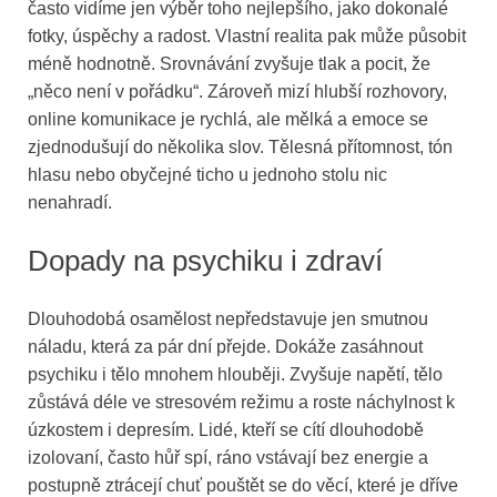
často vidíme jen výběr toho nejlepšího, jako dokonalé
fotky, úspěchy a radost. Vlastní realita pak může působit
méně hodnotně. Srovnávání zvyšuje tlak a pocit, že
„něco není v pořádku“. Zároveň mizí hlubší rozhovory,
online komunikace je rychlá, ale mělká a emoce se
zjednodušují do několika slov. Tělesná přítomnost, tón
hlasu nebo obyčejné ticho u jednoho stolu nic
nenahradí.
Dopady na psychiku i zdraví
Dlouhodobá osamělost nepředstavuje jen smutnou
náladu, která za pár dní přejde. Dokáže zasáhnout
psychiku i tělo mnohem hlouběji. Zvyšuje napětí, tělo
zůstává déle ve stresovém režimu a roste náchylnost k
úzkostem i depresím. Lidé, kteří se cítí dlouhodobě
izolovaní, často hůř spí, ráno vstávají bez energie a
postupně ztrácejí chuť pouštět se do věcí, které je dříve