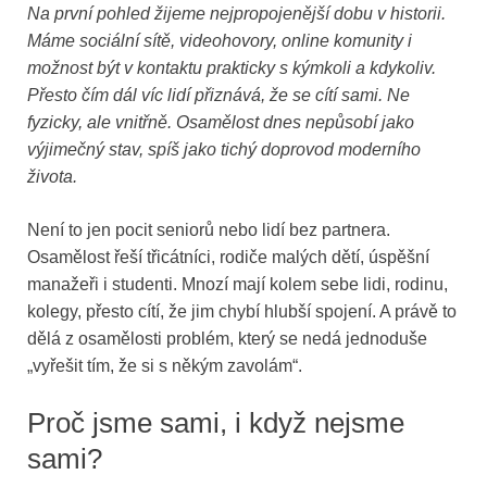
Na první pohled žijeme nejpropojenější dobu v historii.
Máme sociální sítě, videohovory, online komunity i
možnost být v kontaktu prakticky s kýmkoli a kdykoliv.
Přesto čím dál víc lidí přiznává, že se cítí sami. Ne
fyzicky, ale vnitřně. Osamělost dnes nepůsobí jako
výjimečný stav, spíš jako tichý doprovod moderního
života.
Není to jen pocit seniorů nebo lidí bez partnera.
Osamělost řeší třicátníci, rodiče malých dětí, úspěšní
manažeři i studenti. Mnozí mají kolem sebe lidi, rodinu,
kolegy, přesto cítí, že jim chybí hlubší spojení. A právě to
dělá z osamělosti problém, který se nedá jednoduše
„vyřešit tím, že si s někým zavolám“.
Proč jsme sami, i když nejsme
sami?