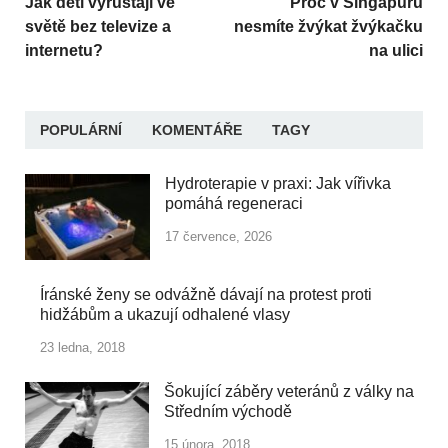
Jak děti vyrůstají ve
Proč v Singapuru
světě bez televize a
nesmíte žvýkat žvýkačku
internetu?
na ulici
POPULÁRNÍ
KOMENTÁŘE
TAGY
Hydroterapie v praxi: Jak vířivka
pomáhá regeneraci
17 července, 2026
Íránské ženy se odvážně dávají na protest proti
hidžábům a ukazují odhalené vlasy
23 ledna, 2018
Šokující záběry veteránů z války na
Středním východě
15 února, 2018