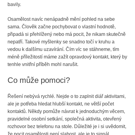
bavily.
Osamělost navíc nenápadně mění pohled na sebe
sama. Člověk začne pochybovat o vlastní hodnotě,
připadá si přehlížený nebo má pocit, že nikam skutečně
nepatří. Takové myšlenky se snadno točí v kruhu a
vedou k dalšímu uzavírání. Čím víc se stáhneme, tím
méně příležitostí máme zažít opravdový kontakt, který by
tenhle vnitřní příběh mohl narušit.
Co může pomoci?
Řešení nebývá rychlé. Nejde o to zaplnit diář aktivitami,
ale je potřeba hledat hlubší kontakt, ne větší počet
kontaktů. Někdy pomůže návrat k jednoduchým věcem,
pravidelné osobní setkání, společná aktivita, otevřený
rozhovor bez telefonu na stole. Důležité je i si uvědomit,
že pocit osamělosti není slabost, ale je to signál.