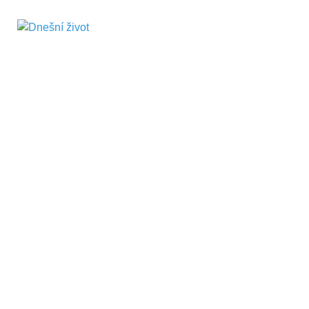
Dnešní život
Vše, co potřebujete vědět pro přežití v
současnosti