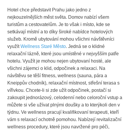
Hotel chce představit Prahu jako jedno z
nejkouzelnějších měst světa. Domov nabízí všem
turistům a cestovatelům. Je to však i místo, kde se
setkávají místní a to díky široké nabídce hotelových
služeb. Kromě ubytování mohou všichni návštěvníci
využít
Wellness Staré Město
. Jedná se o klidné
relaxační lázně, které jsou umístěné v nejvyšším patře
hotelu. Využít je mohou nejen ubytovaní hosté, ale
všichni zájemci o klid, odpočinek a relaxaci. Na
návštěvu se těší fitness, wellness (sauna, pára a
Kneippův chodník), relaxační místnost, střešní terasa s
vířivkou. Chcete-li si zde užít odpočinek, postačí si
zakoupit jednorázový, celodenní nebo celoroční vstup a
můžete si vše užívat plnými doušky a to kterýkoli den v
týdnu. Ve wellness pracují kvalifikovaní terapeuti, kteří
vám s relaxací ochotně pomohou. Nabízejí revitalizační
wellness procedury, které jsou navržené pro péči,