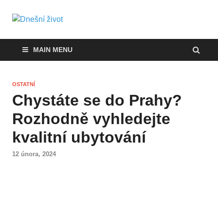
Dnešní život
Vše, co potřebujete vědět pro přežití v
současnosti
MAIN MENU
OSTATNÍ
Chystáte se do Prahy?
Rozhodně vyhledejte
kvalitní ubytování
12 února, 2024