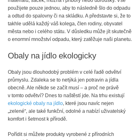
materiálů, sáček, možná i příbory nebo ubrousky. Vše
použijete pouze jednou, aby to následně šlo do odpadu
a odtud do spalovny či na skládku. A představte si, že to
takhle udělá každý váš kolega, člen rodiny, obyvatel
města nebo i celého státu. V důsledku může jít skutečně
o enormní množství odpadu, který zatěžuje naši planetu.
Obaly na jídlo ekologicky
Obaly jsou dlouhodobý problém v celé řadě odvětví
průmyslu. Zdaleka se to netýká jen potravin a jídla
obecně. Ale někde se začít musí – a proč ne právě
v tomto odvětví? Dnes to naštěstí jde. Na trhu existují
ekologické obaly na jídlo
, které jsou navíc nejen
„zelené“, ale také funkční, odolné a nabízí uživatelský
komfort i šetrnost k přírodě.
Pořídit si můžete produkty vyrobené z přírodních