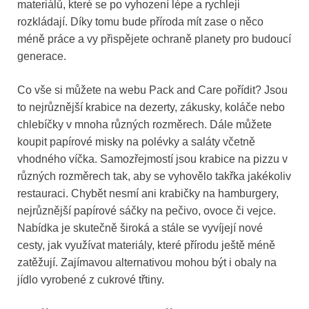
materiálů, které se po vyhození lépe a rychleji
rozkládají. Díky tomu bude příroda mít zase o něco
méně práce a vy přispějete ochraně planety pro budoucí
generace.
Co vše si můžete na webu Pack and Care pořídit? Jsou
to nejrůznější krabice na dezerty, zákusky, koláče nebo
chlebíčky v mnoha různých rozměrech. Dále můžete
koupit papírové misky na polévky a saláty včetně
vhodného víčka. Samozřejmostí jsou krabice na pizzu v
různých rozměrech tak, aby se vyhovělo takřka jakékoliv
restauraci. Chybět nesmí ani krabičky na hamburgery,
nejrůznější papírové sáčky na pečivo, ovoce či vejce.
Nabídka je skutečně široká a stále se vyvíjejí nové
cesty, jak využívat materiály, které přírodu ještě méně
zatěžují. Zajímavou alternativou mohou být i obaly na
jídlo vyrobené z cukrové třtiny.