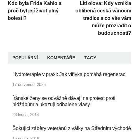
Kdo byla Frida Kahlo a
Lití olova: Kdy vznikla
proč byl její život plný
oblíbená česká vánoční
bolesti?
tradice a co vše vám
může prozradit o
budoucnosti?
POPULÁRNÍ
KOMENTÁŘE
TAGY
Hydroterapie v praxi: Jak vířivka pomáhá regeneraci
17 července, 2026
Íránské ženy se odvážně dávají na protest proti
hidžábům a ukazují odhalené vlasy
23 ledna, 2018
Šokující záběry veteránů z války na Středním východě
15 února, 2018