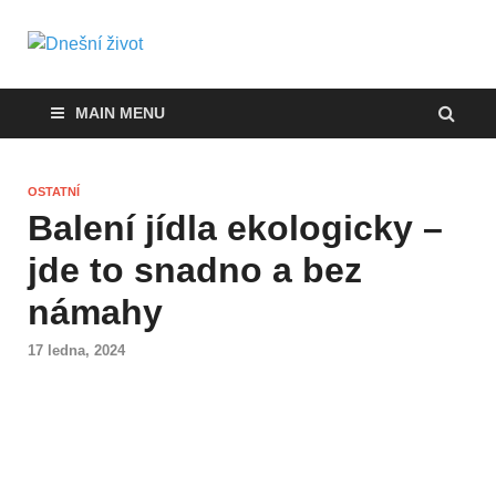
Dnešní život
Vše, co potřebujete vědět pro přežití v
současnosti
MAIN MENU
OSTATNÍ
Balení jídla ekologicky –
jde to snadno a bez
námahy
17 ledna, 2024