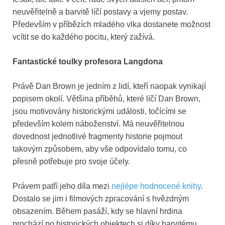
neuvěřitelně a barvitě líčí postavy a vjemy postav.
Především v příbězích mladého vlka dostanete možnost
vcítit se do každého pocitu, který zažívá.
Fantastické toulky profesora Langdona
Právě Dan Brown je jedním z lidí, kteří naopak vynikají
popisem okolí. Většina příběhů, které líčí Dan Brown,
jsou motivovány historickými události, točícími se
především kolem náboženství. Má neuvěřitelnou
dovednost jednotlivé fragmenty historie pojmout
takovým způsobem, aby vše odpovídalo tomu, co
přesně potřebuje pro svoje účely.
Právem patří jeho díla mezi
nejlépe hodnocené knihy
.
Dostalo se jim i filmových zpracování s hvězdným
obsazením. Během pasáží, kdy se hlavní hrdina
prochází po historických objektech si díky barvitému