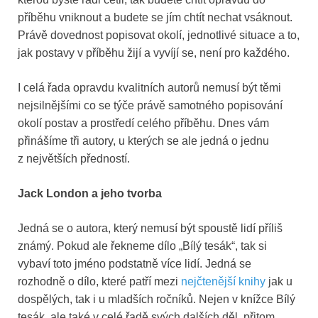
příběhu vniknout a budete se jím chtít nechat vsáknout.
Právě dovednost popisovat okolí, jednotlivé situace a to,
jak postavy v příběhu žijí a vyvíjí se, není pro každého.
I celá řada opravdu kvalitních autorů nemusí být těmi
nejsilnějšími co se týče právě samotného popisování
okolí postav a prostředí celého příběhu. Dnes vám
přinášíme tři autory, u kterých se ale jedná o jednu
z největších předností.
Jack London a jeho tvorba
Jedná se o autora, který nemusí být spoustě lidí příliš
známý. Pokud ale řekneme dílo „Bílý tesák“, tak si
vybaví toto jméno podstatně více lidí. Jedná se
rozhodně o dílo, které patří mezi
nejčtenější knihy
jak u
dospělých, tak i u mladších ročníků. Nejen v knížce Bílý
tesák, ale také v celé řadě svých dalších děl, přitom