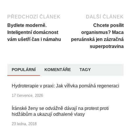
PŘEDCHOZÍ ČLÁNEK
DALŠÍ ČLÁNEK
Bydlete moderně.
Chcete posílit
Inteligentní domácnost
organismus? Maca
vám ušetří čas i námahu
peruánská jen zázračná
superpotravina
POPULÁRNÍ
KOMENTÁŘE
TAGY
Hydroterapie v praxi: Jak vířivka pomáhá regeneraci
17 července, 2026
Íránské ženy se odvážně dávají na protest proti
hidžábům a ukazují odhalené vlasy
23 ledna, 2018