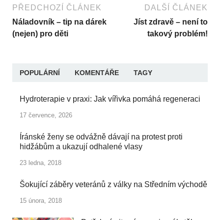
PŘEDCHOZÍ ČLÁNEK
DALŠÍ ČLÁNEK
Náladovník – tip na dárek
Jíst zdravě – není to
(nejen) pro děti
takový problém!
POPULÁRNÍ
KOMENTÁŘE
TAGY
Hydroterapie v praxi: Jak vířivka pomáhá regeneraci
17 července, 2026
Íránské ženy se odvážně dávají na protest proti
hidžábům a ukazují odhalené vlasy
23 ledna, 2018
Šokující záběry veteránů z války na Středním východě
15 února, 2018