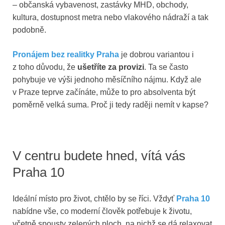
– občanská vybavenost, zastávky MHD, obchody,
kultura, dostupnost metra nebo vlakového nádraží a tak
podobně.
Pronájem bez realitky Praha
je dobrou variantou i
z toho důvodu, že
ušetříte za provizi
. Ta se často
pohybuje ve výši jednoho měsíčního nájmu. Když ale
v Praze teprve začínáte, může to pro absolventa být
poměrně velká suma. Proč ji tedy raději nemít v kapse?
V centru budete hned, vítá vás
Praha 10
Ideální místo pro život, chtělo by se říci. Vždyť
Praha 10
nabídne vše, co moderní člověk potřebuje k životu,
včetně spousty zelených ploch, na nichž se dá relaxovat