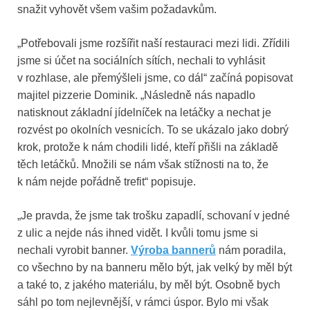
snažit vyhovět všem vašim požadavkům.
„
Potřebovali jsme rozšířit naší restauraci mezi lidi. Zřídili
jsme si účet na sociálních sítích, nechali to vyhlásit
v rozhlase, ale přemýšleli jsme, co dál“ začíná popisovat
majitel pizzerie Dominik. „Následně nás napadlo
natisknout základní jídelníček na letáčky a nechat je
rozvést po okolních vesnicích. To se ukázalo jako dobrý
krok, protože k nám chodili lidé, kteří přišli na základě
těch letáčků. Množili se nám však stížnosti na to, že
k nám nejde pořádně trefit“ popisuje.
„
Je pravda, že jsme tak trošku zapadlí, schovaní v jedné
z ulic a nejde nás ihned vidět. I kvůli tomu jsme si
nechali vyrobit banner.
Výroba bannerů
nám poradila,
co všechno by na banneru mělo být, jak velký by měl být
a také to, z jakého materiálu, by měl být. Osobně bych
sáhl po tom nejlevnější, v rámci úspor. Bylo mi však