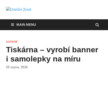
Dnešní život
Vše, co potřebujete vědět pro přežití v
současnosti
MAIN MENU
OSTATNÍ
Tiskárna – vyrobí banner
i samolepky na míru
29 srpna, 2018