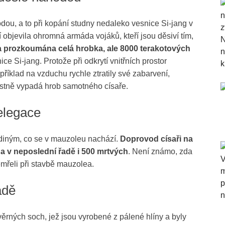
ou, a to při kopání studny nedaleko vesnice Si-jang v
objevila ohromná armáda vojáků, kteří jsou děsiví tím,
 prozkoumána celá hrobka, ale 8000 terakotových
e Si-jang. Protože při odkrytí vnitřních prostor
íklad na vzduchu rychle ztratily své zabarvení,
astně vypadá hrob samotného císaře.
elegace
 jediným, co se v mauzoleu nachází.
Doprovod císaři na
 a v neposlední řadě i 500 mrtvých
. Není známo, zda
emřeli při stavbě mauzolea.
ádě
rných soch, jež jsou vyrobené z pálené hlíny a byly