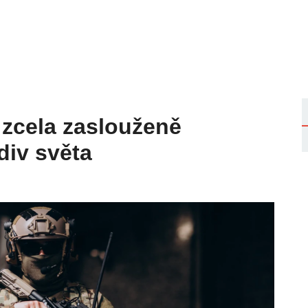
 zcela zaslouženě
iv světa