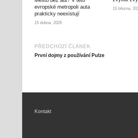
Město bez aut? V této
evropské metropoli auta
15 března, 20
prakticky neexistují
15 dubna, 2026
PŘEDCHOZÍ ČLÁNEK
První dojmy z používání Pulze
Kontakt