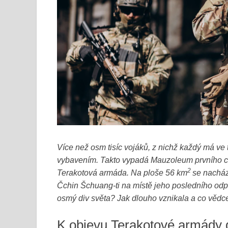
Více než osm tisíc vojáků, z nichž každý má ve t
vybavením. Takto vypadá Mauzoleum prvního c
2
Terakotová armáda. Na ploše 56 km
se nacház
Čchin Šchuang-ti na místě jeho posledního od
osmý div světa? Jak dlouho vznikala a co vědc
K objevu Terakotové armády 