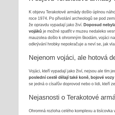
K objevu Terakotové armády došlo úplnou náhod
roce 1974. Po přivolání archeologů se pod zemí 
že opravdu vypadají jako živí.
Doposud nebyla
vojáků
je možné spatřit v muzeu nedaleko vesnic
mauzolea došlo k ohromným škodám, vojáci např
odkrývání hrobky nepokračuje a neví se, jak vl
Nejenom vojáci, ale hotová d
Vojáci, kteří vypadají jako živí, nejsou ale tím
poslední cestě dělají také koně, bojové vozy
se jedná o císařův doprovod nebo o lidi, kteří z
Nejasnosti o Terakotové arm
Ohromná rozloha celého komplexu a tisícovka vě