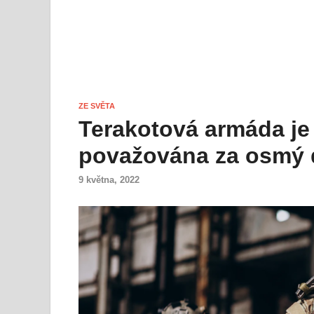
ZE SVĚTA
Terakotová armáda je
považována za osmý d
9 května, 2022