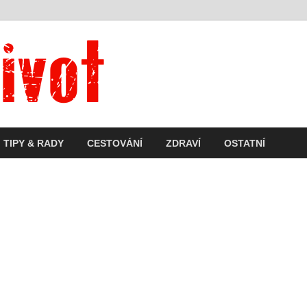
Dnešní život
Vše, co potřebujete vědět pro přežití v souč
TIPY & RADY
CESTOVÁNÍ
ZDRAVÍ
OSTATNÍ