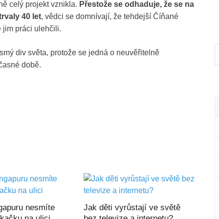
ně celý projekt vznikla.
Přestože se odhaduje, že se na
rvaly 40 let
, vědci se domnívají, že tehdejší Číňané
im práci ulehčili.
ý div světa, protože se jedná o neuvěřitelně
učasné době.
gapuru nesmíte
Jak děti vyrůstají ve světě
kačku na ulici
bez televize a internetu?