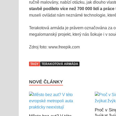
ručně malovány, nabízí otázku, jak dlouho vlast
stavbě podílelo více než 700 000 lidí a práce t
museli ovládat nám neznámé technologie, které j
Terakotová armáda je právem označována za osm
megalomanský projekt, který nás šokuje i v so
Zdroj foto: www.freepik.com
TAGY
TERAKOTOVÁ ARMÁDA
NOVÉ ČLÁNKY
Proč v Sin
žvýkat žvý