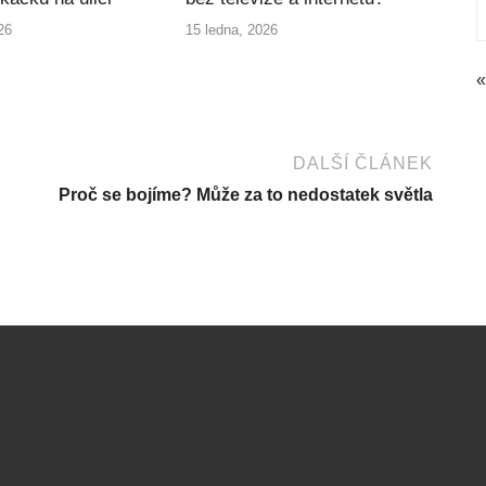
26
15 ledna, 2026
«
DALŠÍ ČLÁNEK
Proč se bojíme? Může za to nedostatek světla