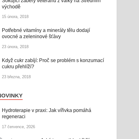
Šokující záběry veteránů z války na Středním
východě
15 února, 2018
Potřebné vitamíny a minerály tělu dodají
ovocné a zeleninové šťávy
23 února, 2018
Když cukr zabíjí: Proč se problém s konzumací
cukru přehlíží?
23 března, 2018
NOVINKY
Hydroterapie v praxi: Jak vířivka pomáhá
regeneraci
17 července, 2026