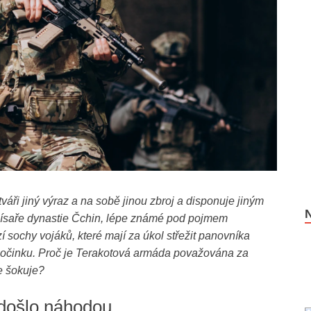
váři jiný výraz a na sobě jinou zbroj a disponuje jiným
ísaře dynastie Čchin, lépe známé pod pojmem
í sochy vojáků, které mají za úkol střežit panovníka
počinku. Proč je Terakotová armáda považována za
e šokuje?
došlo náhodou