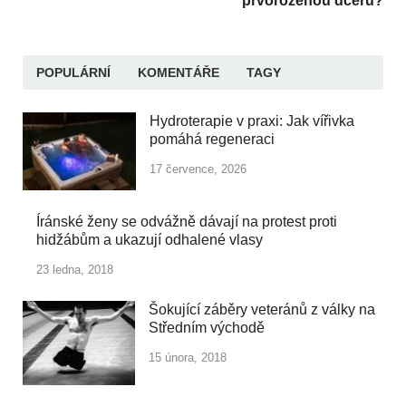
prvorozenou dceru?
POPULÁRNÍ
KOMENTÁŘE
TAGY
Hydroterapie v praxi: Jak vířivka
pomáhá regeneraci
17 července, 2026
Íránské ženy se odvážně dávají na protest proti
hidžábům a ukazují odhalené vlasy
23 ledna, 2018
Šokující záběry veteránů z války na
Středním východě
15 února, 2018