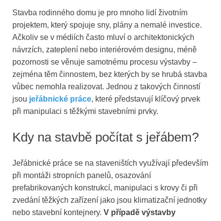
Stavba rodinného domu je pro mnoho lidí životním
projektem, který spojuje sny, plány a nemalé investice.
Ačkoliv se v médiích často mluví o architektonických
návrzích, zateplení nebo interiérovém designu, méně
pozornosti se věnuje samotnému procesu výstavby –
zejména těm činnostem, bez kterých by se hrubá stavba
vůbec nemohla realizovat. Jednou z takových činností
jsou
jeřábnické práce
, které představují klíčový prvek
při manipulaci s těžkými stavebními prvky.
Kdy na stavbě počítat s jeřábem?
Jeřábnické práce se na staveništích využívají především
při montáži stropních panelů, osazování
prefabrikovaných konstrukcí, manipulaci s krovy či při
zvedání těžkých zařízení jako jsou klimatizační jednotky
nebo stavební kontejnery.
V případě výstavby