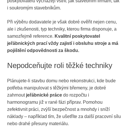
poskytovatelů vycházejí vstříc jak stavebním firmám, tak
i soukromým stavebníkům.
Při výběru dodavatele je však dobré ověřit nejen cenu,
ale i zkušenosti, typ techniky, kterou firma disponuje, a
samozřejmě reference.
Kvalitní poskytovatel
jeřábnických prací vždy zajistí i obsluhu stroje a má
pojištění odpovědnosti za škodu.
Nepodceňujte roli těžké techniky
Plánujete-li stavbu domu nebo rekonstrukci, kde bude
potřeba manipulovat s těžkými břemeny, je dobré
zahrnout
jeřábnické práce
do rozpočtu i
harmonogramu již v rané fázi příprav. Pomohou
zefektivnit práci, zvýší bezpečnost a mnohdy i sníží
náklady – například tím, že ušetříte za další pracovní sílu
nebo drahé přesuny materiálu.