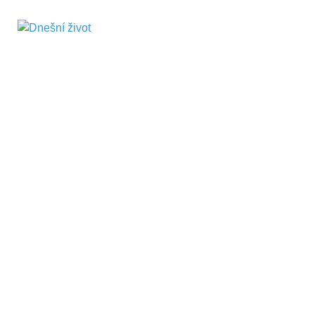
Dnešní život
Vše, co potřebujete vědět pro přežití v
současnosti