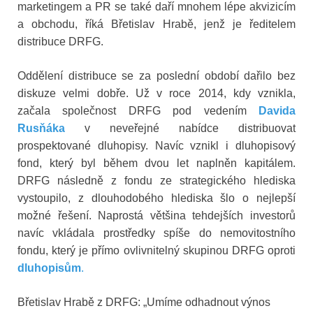
marketingem a PR se také daří mnohem lépe akvizicím
a obchodu, říká Břetislav Hrabě, jenž je ředitelem
distribuce DRFG.
Oddělení distribuce se za poslední období dařilo bez
diskuze velmi dobře. Už v roce 2014, kdy vznikla,
začala společnost DRFG pod vedením
Davida
Rusňáka
v neveřejné nabídce distribuovat
prospektované dluhopisy. Navíc vznikl i dluhopisový
fond, který byl během dvou let naplněn kapitálem.
DRFG následně z fondu ze strategického hlediska
vystoupilo, z dlouhodobého hlediska šlo o nejlepší
možné řešení. Naprostá většina tehdejších investorů
navíc vkládala prostředky spíše do nemovitostního
fondu, který je přímo ovlivnitelný skupinou DRFG oproti
dluhopisům
.
Břetislav Hrabě z DRFG: „Umíme odhadnout výnos