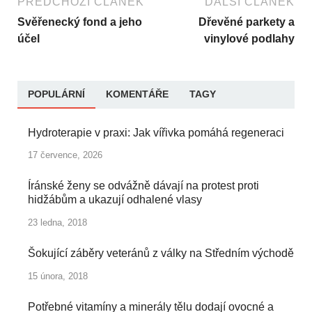
PŘEDCHOZÍ ČLÁNEK
DALŠÍ ČLÁNEK
Svěřenecký fond a jeho
Dřevěné parkety a
účel
vinylové podlahy
POPULÁRNÍ
KOMENTÁŘE
TAGY
Hydroterapie v praxi: Jak vířivka pomáhá regeneraci
17 července, 2026
Íránské ženy se odvážně dávají na protest proti
hidžábům a ukazují odhalené vlasy
23 ledna, 2018
Šokující záběry veteránů z války na Středním východě
15 února, 2018
Potřebné vitamíny a minerály tělu dodají ovocné a