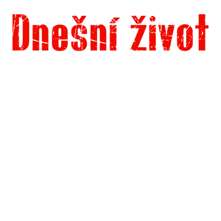
Dnešní život
Vše, co potřebujete vědět pro přežití v současnosti